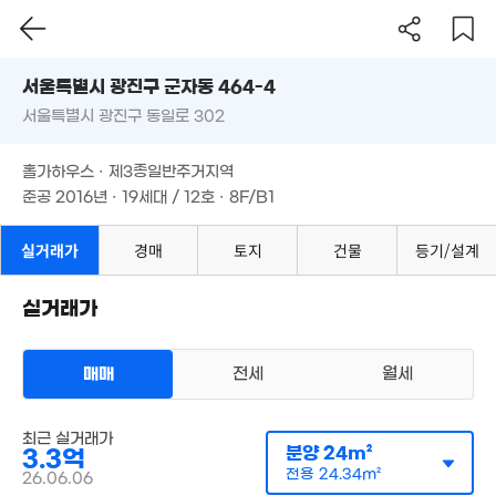
서울시 광진구 군자동 464-4
2.29
64m²
서울특별시 광진구 동일로 302
도로명
서울특별시 광진구 군자동 464-4
필터
매물 탐색
홀가하우스 · 제3종일반주거지역
서울특별시 광진구 동일로 302
준공 2016년 · 19세대 / 12호 · 8F/B1
홀가하우스 · 제3종일반주거지역
11.9억
준공 2016년 · 19세대 / 12호 · 8F/B1
'15. 04
실거래가
경매
토지
건물
등기/설계
32.8억
49.5억
매물
매물
'26. 04
'26. 03
3.2억
실거래가
69억
'18. 06
'26. 07
14.3억
매물
'17. 07
4.15억
'20. 08
매매
전세
월세
26.5억
매물
55억
'06. 01
'26. 07
다세대
최근 실거래가
23억
매매 3억 3000만원
실거래
분양
24m²
3.3억
'14. 02
공급
24m²
/
전용
24m²
전용
24.34m²
계약일 '26. 06
26.06.06