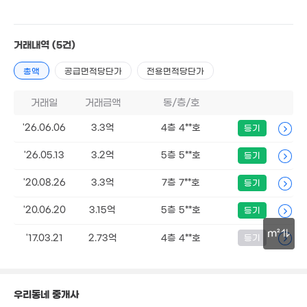
6.05억
15.5억
매물
'08. 10
'25. 10
8억
. 02
거래내역
(5건)
6.52억
45억
73m²
'26. 07
총액
공급면적당단가
전용면적당단가
3.2억
48m²
2.7억
거래일
거래금액
동/층/호
3.6억
58m²
14.5억
72m²
매물
6.95억
'25. 10
'26.06.06
3.3억
4층 4**호
등기
'17. 10
5
'23.
107.5억
'26.05.13
3.2억
5층 5**호
등기
9.24억
'23. 02
'24. 12
18억
9.32억
'25. 10
'20.08.26
3.3억
7층 7**호
등기
'11. 04
9.65억
월 52만
'24. 04
3.38억
'20.06.20
3.15억
5층 5**호
73m²
등기
3억
77m²
월 65
'07. 01
36m²
m²
'17.03.21
2.73억
4층 4**호
등기
21.3억
'26. 06
5.85억
13억
30m
68m²
'15. 07
3.65억
9.2억
55m²
'18. 01
우리동네 중개사