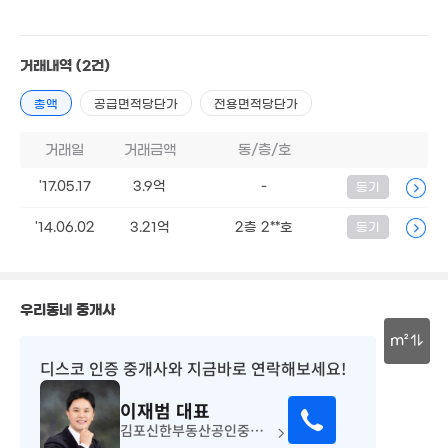
2.5억
169m²
거래내역
(2건)
총액
공급면적당단가
전용면적당단가
거래일
거래금액
동/층/호
'17.05.17
3.9억
-
등기
'14.06.02
3.21억
2층 2**호
등기
우리동네 중개사
m²
디스코 인증 중개사
와 지금바로 연락해보세요!
4.35억
30m
113m²
이재범
대표
김포신한부동산공인중개사사무소