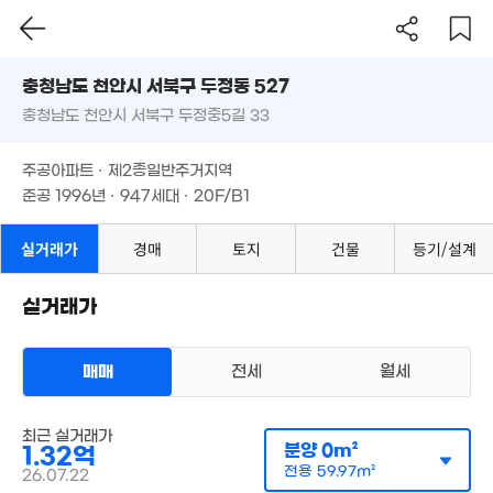
충청남도 천안시 서북구 두정동 527
22억
충청남도 천안시 서북구 두정중5길 33
'18. 12
도로명
충청남도 천안시 서북구 두정동 527
필터
매물 탐색
주공아파트 · 제2종일반주거지역
11억
충청남도 천안시 서북구 두정중5길 33
준공 1996년 · 947세대 · 20F/B1
'21. 11
9.7억
'17. 12
주공아파트 · 제2종일반주거지역
준공 1996년 · 947세대 · 20F/B1
20.25
'11. 01
실거래가
경매
토지
건물
등기/설계
월 30만
31m²
실거래가
7.64억
'14. 04
매매
전세
월세
아파트
9.55억
매매 1억 3200만원
최근 실거래가
실거래
'15. 03
분양
0m²
1.32억
공급
0m²
/
전용
60m²
계약일 '26. 07
전용
59.97m²
26.07.22