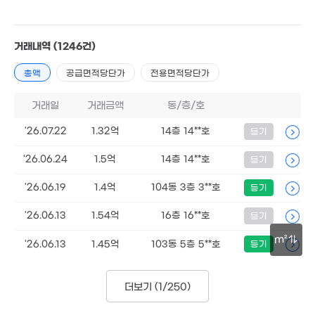
8.8억
'22. 08
거래내역
(1246건)
총액
공급면적당단가
전용면적당단가
12.7억
'21. 09
거래일
거래금액
동/층/호
'26.07.22
1.32억
14층 14**호
등기
'26.06.24
1.5억
14층 14**호
등기
'26.06.19
1.4억
104동 3층 3**호
등기
2.12억
104m²
9.8억
'26.06.13
1.54억
16층 16**호
등기
'13. 11
m²
15억
'26.06.13
1.45억
103동 5층 5**호
등기
'18. 01
30m
더보기 (
1/250
)