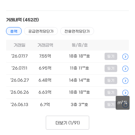
1
거래내역
(452건)
50
2.72억
매물
총액
공급면적당단가
전용면적당단가
170m²
거래일
거래금액
동/층/호
20억
'14. 11
'26.07.17
7.55억
18층 18**호
등기
31억
'26.07.11
6.95억
11층 11**호
등기
5m²
'26.06.27
6.48억
14층 14**호
등기
'26.06.26
6.63억
18층 18**호
등기
2.35억
m²
55m²
'26.06.13
6.7억
3층 3**호
등기
50m
더보기 (
1/91
)