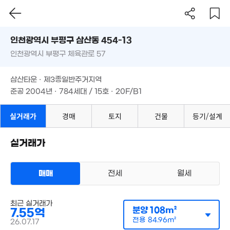
인천시 부평구 삼산동 454-13
인천광역시 부평구 체육관로 57
도로명
.16억
78m²
인천광역시 부평구 삼산동 454-13
필터
매물 탐색
삼산타운 · 제3종일반주거지역
인천광역시 부평구 체육관로 57
준공 2004년 · 784세대 / 15호 · 20F/B1
6.8억
삼산타운 · 제3종일반주거지역
'06. 03
준공 2004년 · 784세대 / 15호 · 20F/B1
실거래가
경매
토지
건물
등기/설계
8.35억
141m²
실거래가
매매
전세
월세
아파트
최근 실거래가
매매 7억 5500만원
분양
108m²
7.55억
실거래
공급
108m²
/
전용
85m²
전용
84.96m²
26.07.17
계약일 '26. 07