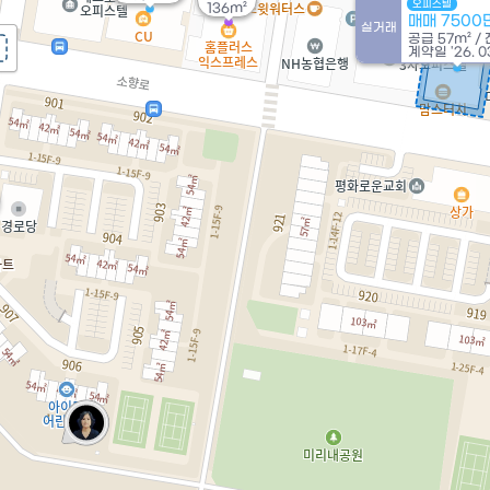
오피스텔
136m²
매매 7500
실거래
공급
57m²
/
계약일 '26. 0