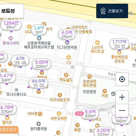
로드뷰
건물보기
1,284만
39m²
1.4억
0m²
6.5억
315m²
1,717억
'20. 12
5억
41억
m²
3.85억
'25. 05
200m²
5.47억
54m²
46.5억
'21. 02
6.78억
5.5억
375m²
매물
310m²
2.43억
195m²
감정가 보기
3.25억
207m²