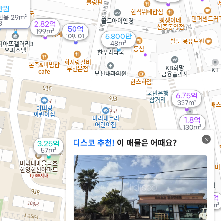
만원
전용
29m²
3
2.82억
50억
199m²
'09. 01
5,800만
48m²
6.75억
337m²
1.8억
130m²
디스코 추천!
이 매물은 어때요?
3.25억
57m²
2.9억
65m²
5.3억
310m²