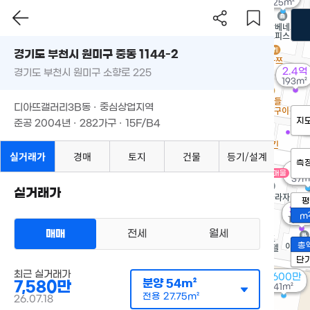
125m²
경기도 부천시 원미구 중동 1144-2
2.4억
경기도 부천시 원미구 소향로 225
193m²
디아뜨갤러리3B동 · 중심상업지역
4
지
준공 2004년 · 282가구 · 15F/B4
3
실거래가
경매
토지
건물
등기/설계
측
6,1
매물
37m
실거래가
평
3.9
m
193m
매매
전세
월세
총
단
최근 실거래가
7,600만
분양
54m²
7,580만
41m²
전용
27.75m²
26.07.18