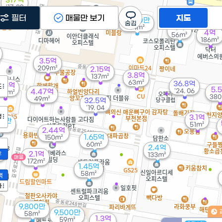
317억
'17. 03
5.4억
필터
매물만 보기
지도
228m²
9,500만
54m²
1억
4억
56m²
186m²
3.5억
209m²
2.15억
3.8억
137m²
63m²
36.8억
.15억
도
5.
'24. 06
4.47억
03m²
380
49m²
32.5억
'19. 04
정
3.1억
00만
51m²
²
2.44억
1.65억
150m²
60m²
2.4억
억
2.1억
2
133m²
²
매물
172m²
1.45억
58m²
액
가
9,800만
9,500만
58m²
1.3억
59m²