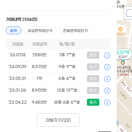
거래내역
(106건)
총액
공급면적당단가
전용면적당단가
거래일
거래금액
동/층/호
2.57억
'26.07.18
7,580만
7층 7**호
등기
43m²
'24.09.09
8,570만
9층 9**호
등기
'23.05.01
1억
6층 6**호
등기
'23.01.06
8,900만
12층 12**호
등기
'22.04.22
9,450만
비동 6층 6**호
등기
더보기 (
1/22
)