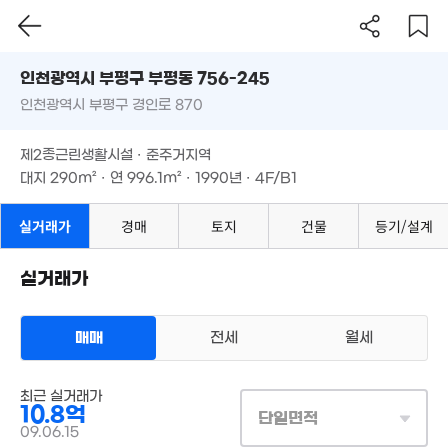
62m²
'22. 03
5.7억
인천시 부평구 부평동 756-245
3,500만
'26. 04
38m²
1.69억
인천광역시 부평구 경인로 870
도로명
5.5억
42m²
인천광역시 부평구 부평동 756-245
필터
매물 탐색
'22. 04
3.58억
제2종근린생활시설 · 준주거지역
2.9억
'22. 03
인천광역시 부평구 경인로 870
'22. 03
2,200만
대지
290m²
· 연
996.1m²
· 1990년 · 4F/B1
'11. 04
1.05억
1.53억
제2종근린생활시설 · 준주거지역
55m²
63m²
대지
290m²
· 연
996.1m²
· 1990년 · 4F/B1
2.34억
36m²
1.08억
48m²
실거래가
경매
1.05억
토지
건물
등기/설계
54m²
1.04억
46m²
실거래가
1.05억
49m²
10.5억
'17. 09
2.6억
7,750만
매매
전세
월세
'25. 11
40m²
1.17억
상업용건물
55m²
21.95억
최근 실거래가
매매 10억 8000만원
실거래
'21. 06
10.8억
대지
290m²
/
연
996m²
1.1억
단일면적
계약일 '09. 06
43m²
09.06.15
2.08억