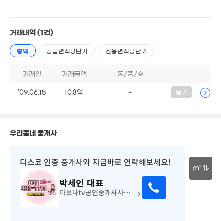
6,500만
71m²
1.4억
'07. 01
81m²
2.54억
'10. 04
거래내역
(1건)
총액
공급면적당단가
전용면적당단가
3.68억
108m²
거래일
거래금액
동/층/호
'09.06.15
10.8억
-
등기
우리동네 중개사
디스코 인증 중개사
와 지금바로 연락해보세요!
m²
박세인
대표
30m
다보나tv공인중개사사무소