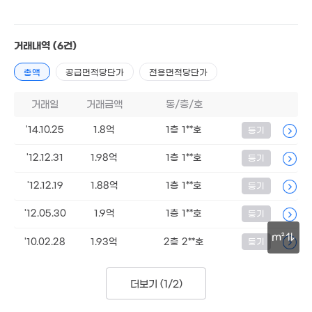
월 15만
'23. 01
34m²
2.95억
월 45만
6.8억
3.38억
5.5억
41m²
56m²
'15. 04
45m²
'17. 04
거래내역
(6건)
9.2억
18. 09
총액
공급면적당단가
전용면적당단가
2억
2.25억
2.06억
51m²
2.73억
47m²
47m²
69m²
거래일
거래금액
동/층/호
11.46억
'25. 07
1.7억
4,050만
32m²
'14.10.25
1.8억
1층 1**호
등기
'17. 12
8억
33.08억
매물
'26. 02
'21. 12
'12.12.31
1.98억
1층 1**호
등기
3.17억
200만
51m²
'12.12.19
1.88억
1층 1**호
등기
'25. 05
5.5억
1.7억
'12.05.30
'11. 04
1.9억
1층 1**호
등기
3억
5.4억
2.5억
2. 05
5.55억
49m²
'19. 03
66m²
'20. 08
m²
'10.02.28
1.93억
2층 2**호
등기
2.7억
19. 12
2.0
30m
66m
2.76억
8.16억
3.9억
더보기 (
1/2
)
81m²
'21. 11
'16. 03