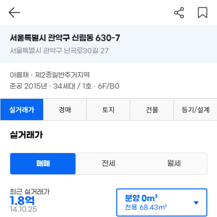
53m²
서울시 관악구 신림동 630-7
3.65억
1.45억
3.6억
74m²
36m²
서울특별시 관악구 난곡로30길 27
도로명
45m²
10.97억
서울특별시 관악구 신림동 630-7
필터
매물 탐색
'24. 03
1.93억
아름채 · 제2종일반주거지역
45m²
서울특별시 관악구 난곡로30길 27
준공 2015년 · 34세대 / 1호 · 6F/B0
1.2억
59m²
1.93억
월 20만
61m²
28m²
3.8억
아름채 · 제2종일반주거지역
69m²
2.88억
준공 2015년 · 34세대 / 1호 · 6F/B0
65m²
2.97억
59m²
1.73억
51m²
실거래가
경매
토지
건물
등기/설계
4.67억
'15. 11
5.1억
'26. 07
1.9억
2.95억
2.16억
05억
80m²
실거래가
'08. 03
46m²
1. 04
3.29억
70m²
3.25억
2.33억
91m²
34m²
매매
전세
월세
.61억
다세대
15. 10
매매 1억 8000만원
실거래
2.26억
공급
0m²
/
전용
68m²
최근 실거래가
계약일 '14. 10
33m²
1.39억
분양
0m²
1.8억
55m²
3.72억
전용
68.43m²
14.10.25
47m²
4.5억