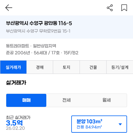
월 13만
82m²
28m²
5,1
부산시 수영구 광안동 116-5
22
3.2억
부산광역시 수영구 무학로9번길 15-1
도로명
24.32억
117m²
16.7억
'20. 07
'21. 03
부산광역시 수영구 광안동 116-5
필터
매물 탐색
동트레아파트 · 일반상업지역
1.15
9.64억
부산광역시 수영구 무학로9번길 15-1
월 30만
준공 2006년 · 56세대 / 17호 · 15F/B2
75m
'15. 04
20m²
4.55억
8.4억
111m²
25만
매물
동트레아파트 · 일반상업지역
'14. 01
9,230만
m²
2.23억
준공 2006년 · 56세대 / 17호 · 15F/B2
28m²
81m²
월 56만
실거래가
경매
토지
월 40만
건물
등기/설계
2.59억
0m²
22m²
82m²
65억
6,700만
'26. 07
실거래가
20m²
6,400만
2억
22m²
72m²
2.3억
1.79억
매매
전세
월세
89m²
86m²
1.1
1,800만
43m
'19. 12
주상복합
월 30만
최근 실거래가
매매 3억 5000만원
분양
103m²
3.5억
24m²
실거래
공급
103m²
/
전용
85m²
전용
84.94m²
26.02.20
계약일 '26. 02