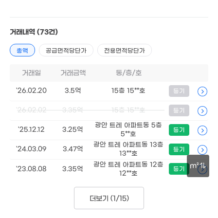
4.04억
8,300만
'12. 04
26m²
9,600만
1.4
거래내역
(73건)
3.05억
56m²
47
108m²
총액
공급면적당단가
전용면적당단가
8.68억
'12. 03
거래일
거래금액
동/층/호
8.5억
8.
'26.02.20
3.5억
15층 15**호
등기
'15. 02
4억
'17
'19. 10
'26.02.02
3.35억
15층 15**호
등기
4.15억
광안 트레 아파트동 5층
월 27만
'25.12.12
3.25억
등기
79m²
5**호
37m²
9.2억
10.15억
'20. 10
광안 트레 아파트동 13층
'16. 09
2.3억
'24.03.09
3.47억
등기
13**호
71m²
월 33만
광안 트레 아파트동 12층
m²
36m²
1.35억
'23.08.08
3.35억
등기
12**호
61m²
6.48억
4.23억
30m
'15. 11
'13. 02
월 33만
더보기 (
1/15
)
30m²