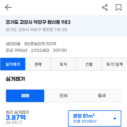
68m²
4.08억
경기도 고양시 덕양구 행신동 983
87m²
4.85억
101m²
경기도 고양시 덕양구 충장로 118-30
도로명
1.3억
1.37억
경기도 고양시 덕양구 행신동 983
필터
매물 탐색
53m²
3.65억
48m²
샘터마을 · 제3종일반주거지역
87m²
경기도 고양시 덕양구 충장로 118-30
준공 1996년 · 2,922세대 · 20F/B1
5.02억
5.6억
1.18억
110m²
110m²
29
41m²
샘터마을 · 제3종일반주거지역
'11. 0
준공 1996년 · 2,922세대 · 20F/B1
3.13억
412.67억
87m²
매물
'10. 02
월 14만
실거래가
경매
토지
건물
등기/설계
70m²
1.29억
3.25억
113m²
81m²
9,000만
실거래가
1.22억
7,600만
40m²
100m²
76m²
3.69억
89m²
2.7억
47.49억
매매
전세
월세
74m²
'20. 12
2.45억
최근 실거래가
53m²
아파트
분양
81m²
3.87억
매매 3억 8700만원
실거래
공급
81m²
/
전용
60m²
전용
59.98m²
26.05.17
6.35억
계약일 '26. 05