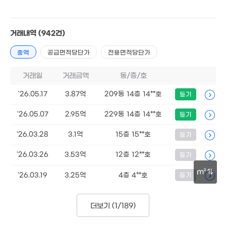
107m²
1.3억
거래내역
(942건)
72m²
6.5억
총액
공급면적당단가
전용면적당단가
'13. 07
거래일
거래금액
동/층/호
4.5억
2.8억
'26.05.17
3.87억
209동 14층 14**호
등기
93m²
2억
64m²
153m²
40억
'26.05.07
2.95억
229동 14층 14**호
등기
'26. 04
23억
5.8억
3.63억
3m²
경매
7.3억
130m²
80m²
'26.03.28
3.1억
15층 15**호
등기
'06. 11
'26.03.26
3.53억
12층 12**호
등기
2.7억
3.1억
5.93억
.35억
188m²
68m²
122m²
20m²
m²
'26.03.19
3.25억
4층 4**호
등기
100m
9,600만
6.63억
2.4억
44m²
122m²
2.09억
163m²
더보기 (
1/189
)
129m²