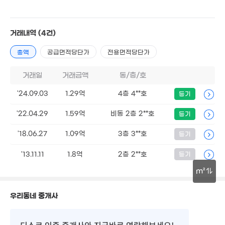
1.3억
76m²
3억
거래내역
(4건)
83m²
총액
공급면적당단가
전용면적당단가
2.5
114m
거래일
거래금액
동/층/호
3.8억
100m²
'24.09.03
1.29억
4층 4**호
등기
'22.04.29
1.59억
비동 2층 2**호
등기
'18.06.27
1.09억
3층 3**호
등기
1.74억
53m²
'13.11.11
1.8억
2층 2**호
등기
3.6억
m²
82m²
30m
우리동네 중개사
디스코 인증 중개사
와 지금바로 연락해보세요!