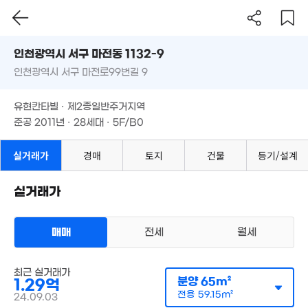
인천시 서구 마전동 1132-9
인천광역시 서구 마전로99번길 9
도로명
인천광역시 서구 마전동 1132-9
필터
매물 탐색
유현칸타빌 · 제2종일반주거지역
인천광역시 서구 마전로99번길 9
준공 2011년 · 28세대 · 5F/B0
유현칸타빌 · 제2종일반주거지역
준공 2011년 · 28세대 · 5F/B0
1.45억
1.81억
75m²
63m²
5.3억
8,330만
실거래가
경매
토지
건물
등기/설계
월 45만
83m²
68m²
9,700만
36m²
58m²
실거래가
1.36억
66m²
매매
전세
월세
1.6억
81m²
다세대
매매 1억 2900만원
최근 실거래가
실거래
분양
65m²
1.29억
공급
65m²
/
전용
59m²
8,159만
계약일 '24. 09
전용
59.15m²
24.09.03
67m²