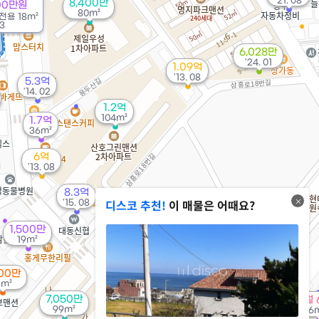
'21. 08
8,400만
00만원
80m²
전용
18m²
3
6,028만
'24. 01
1.09억
'13. 08
5.3억
'14. 02
1.2억
104m²
1.7억
36m²
6억
'13. 08
8.3억
디스코 추천!
이 매물은 어때요?
'15. 08
1.8억
194m²
1,500만
19m²
8.95억
'18. 04
700만
12.31억
1m²
'16. 03
7,050만
월 
99m²
76