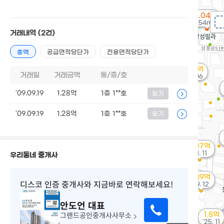
1.04억
54m²
거래내역
(2건)
총액
공급면적당단가
전용면적당단가
2.63억
거래일
거래금액
동/층/호
'23. 06
'09.09.19
1.28억
1층 1**호
등기
'09.09.19
1.28억
1층 1**호
등기
4.07억
'21. 11
우리동네 중개사
1.39억
디스코 인증 중개사
와 지금바로 연락해보세요!
'19. 12
안도언
대표
그랜드공인중개사사무소
1.8억
'25. 11