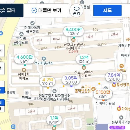
필터
매물만 보기
지도
8,400만
103m²
도
4,600만
1.2억
51m²
104m²
정
7.84억
3.05억
'24. 10
4.2억
'20. 03
'09. 01
2
5,150만
83m²
액
가
1.1억
104m²
상가사무실