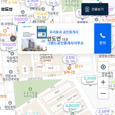
4.95억
4.5억
'20. 12
'21. 01
'10. 12
로드뷰
건물보기
4,500만
6.3억
19m²
10.4억
'17. 06
'21. 06
9,600만
9,706
21m²
62m²
6,200만
우리동네 공인중개사
1,700만
100m²
32m²
안도언
대표
1.35억
5,800만
그랜드공인중개사사무소
1.09억
9,500만
123m²
44m²
108m²
21m²
3.5억
'15. 04
3,316만
56m²
23.6
'20. 
4,800만
53m²
2.68억