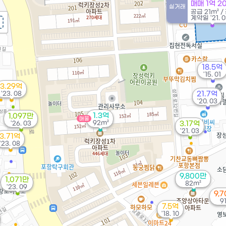
매매 1억 2
실거래
공급
21m²
/
계약일 '21. 0
18.5억
'15. 01
3.29억
'23. 08
21.7억
'20. 03
1.3억
1,097만
매물
92m²
'26. 03
3.17억
'21. 03
3.71억
'23. 08
9,800만
1,071만
82m²
'23. 09
9,
9
7.5억
'18. 10