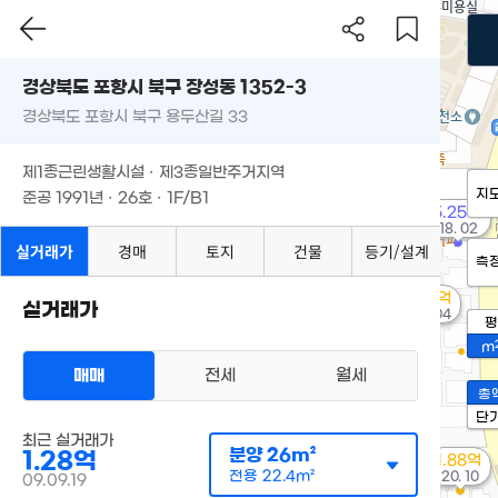
경상북도 포항시 북구 장성동 1352-3
경상북도 포항시 북구 용두산길 33
제1종근린생활시설 · 제3종일반주거지역
지
준공 1991년 · 26호 · 1F/B1
5.25억
'18. 02
실거래가
경매
토지
건물
등기/설계
측
1.83억
실거래가
'24. 04
평
m
매매
전세
월세
총
단
최근 실거래가
분양
26m²
1.28억
1.88억
전용
22.4m²
'20. 10
09.09.19