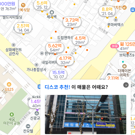
5.6억
5000만원
'25. 12
/
연
767m²
8.8억
'21. 04
3.73억
23m²
2.51억
'14. 04
4.5억
29m²
월 125
5.62억
매물
41m²
54m²
4.17억
32m²
15.5억
'10. 07
2.11억
38m²
디스코 추천!
이 매물은 어때요?
3.35억
59m²
1.45억
3억
40m²
11.8억
36m²
'22. 06
4.
'12
1.3억
4.05