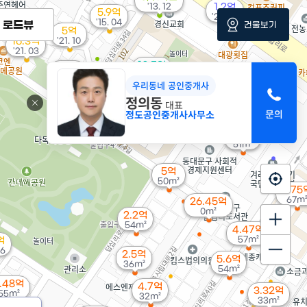
'13. 12
1.2억
5.9억
'25. 10
'15. 04
로드뷰
건물보기
5억
16.3억
'21. 10
'21. 03
10.5억
4억
82m²
120m²
우리동네 공인중개사
정의동
대표
정도공인중개사사무소
4.5억
51m²
5억
50m²
5.75
67m
26.45억
0m²
2.2억
54m²
4.47억
57m²
억
06
2.5억
5.6억
36m²
54m²
.48억
4.7억
3.32억
55m²
32m²
33m²