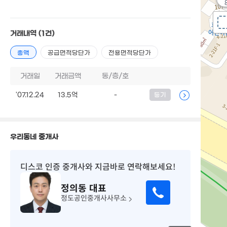
거래내역
(1건)
총액
공급면적당단가
전용면적당단가
거래일
거래금액
동/층/호
'07.12.24
13.5억
-
등기
우리동네 중개사
디스코 인증 중개사
와 지금바로 연락해보세요!
정의동
대표
정도공인중개사사무소