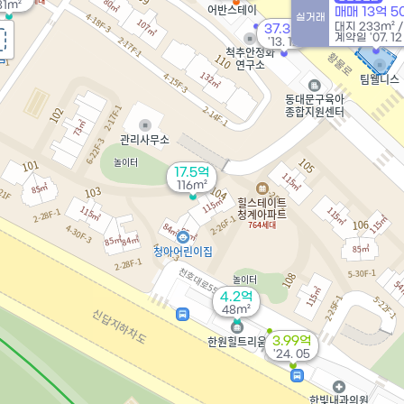
81m²
매매 13억 
실거래
대지
233m²
37.3억
계약일 '07. 12
'13. 12
17.5억
116m²
4.2억
48m²
3.99억
'24. 05