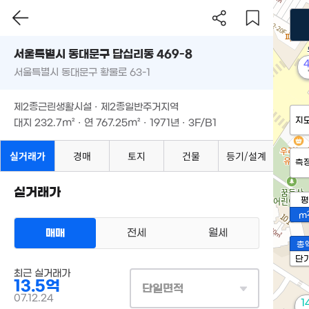
서울특별시 동대문구 답십리동 469-8
서울특별시 동대문구 황물로 63-1
제2종근린생활시설 · 제2종일반주거지역
지
대지
232.7m²
· 연
767.25m²
· 1971년 · 3F/B1
실거래가
경매
토지
건물
등기/설계
측
실거래가
평
m
매매
전세
월세
총
단
최근 실거래가
13.5억
단일면적
07.12.24
1