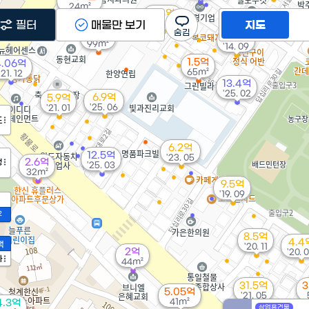
24m²
3.3억
'08. 03
필터
매물만 보기
지도
5.9억
2.1억
99m²
'14. 09
1.5억
4.06억
65m²
'21. 12
13.4억
'25. 02
6.9억
5.9억
'25. 06
'21. 01
도
6.2억
12.5억
'23. 05
2.6억
정
'25. 03
32m²
9.5억
'19. 09
2
8.5억
4.4
액
'20. 11
2억
'20. 
가
44m²
31.5억
3
5.05억
'21. 05
41m²
4.3억
상업용건물