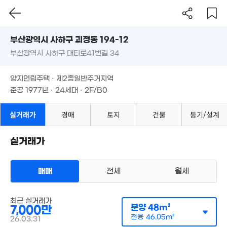
부산시 사하구 괴정동 194-12
부산광역시 사하구 대티로41번길 34
도로명
부산광역시 사하구 괴정동 194-12
필터
매물 탐색
양지연립주택 · 제2종일반주거지역
부산광역시 사하구 대티로41번길 34
준공 1977년 · 24세대 · 2F/B0
양지연립주택 · 제2종일반주거지역
2,000만
준공 1977년 · 24세대 · 2F/B0
'23. 08
1,523만
2,204만
실거래가
경매
토지
건물
등기/설계
,200만
'09. 04
70
'18. 06
'21. 05
'14. 
4,800만
'22. 10
실거래가
9,400만
7,500만
'18. 06
7,500만
'21. 04
1.3억
'20. 06
'09. 09
2,100만
매매
전세
1.43억
월세
'20. 06
'11. 05
,000만
64m²
다세대
최근 실거래가
매매 7000만원
실거래
분양
48m²
7,000만
공급
48m²
/
전용
46m²
2,500만
계약일 '26. 03
전용
46.05m²
'24. 11
26.03.31
9,500만