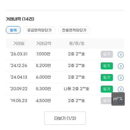
'16. 10
5,000만
1.33억
48m²
'21. 03
9,900만
2.5억
'17. 01
1.14억
거래내역
(14건)
'20. 03
86m²
5,000만
2.15억
총액
공급면적당단가
전용면적당단가
'23. 05
3.5억
'21. 03
'21. 08
거래일
거래금액
동/층/호
3,000만
2억
'25. 02
4,500만
109m²
'26.03.31
7,000만
2층 2**호
등기
'14. 03
1.82억
'06. 07
'24.12.26
5,200만
2층 2**호
등기
400만
'25. 02
1.5억
1.35억
'16. 10
'24.04.13
6,000만
2층 2**호
등기
7,000만
'09. 05
79m²
4.25억
'20.09.22
5,300만
나동 2층 2**호
등기
'22. 03
m²
1.43억
'19.05.23
4,500만
2층 2**호
등기
1억
97m²
81m²
30m
1.77억
18. 06
더보기 (
1/3
)