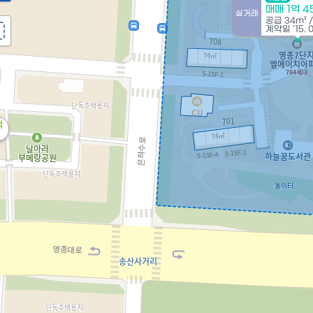
매매 1억 
실거래
공급
34m²
계약일 '15. 
억