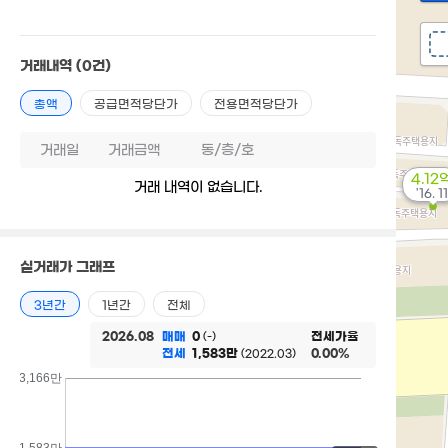
거래내역
(0건)
총액
공급면적당단가
전용면적당단가
거래일
거래금액
동/층/호
4.12
거래 내역이 없습니다.
'16. 11
실거래가 그래프
3년간
1년간
전체
2026.08
매매
0
전세가율
(-)
전세
1,583만
0.00%
(2022.03)
3,166만
1,583만