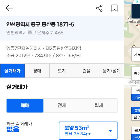
3
8
인천광역시 중구 중산동 1871-5
인천광역시 중구 은하수로 465
영종7단지엘에이치 · 제2종일반주거지역
지
준공 2012년 · 784세대 / 8호 · 15F/B1
실거래가
경매
토지
건물
등기/설계
측
실거래가
평
m
매매
전세
월세
총
단
최근 실거래가
분양
53m²
없음
필
전용
36.34m²
-
단