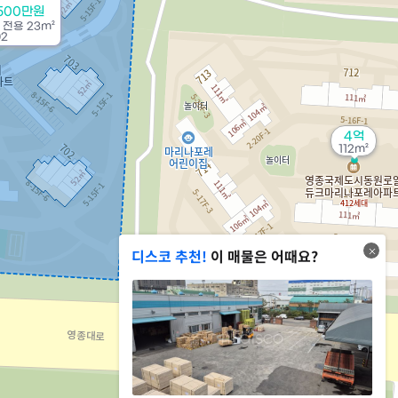
4500만원
/
전용
23m²
02
4억
112m²
디스코 추천!
이 매물은 어때요?