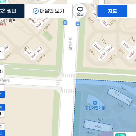
.6억
5m²
필터
매물만 보기
지도
도
정
2
액
가
지
지
아파트