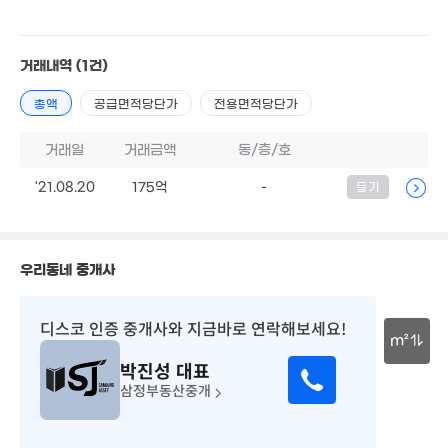
54억
매물
'25. 04
6.8
87m
거래내역
(1건)
322억
'26. 06
총액
공급면적당단가
전용면적당단가
1.3억
1.75억
43m²
0m²
거래일
거래금액
동/층/호
349억
'26. 06
114억
'21.08.20
175억
-
등기
'26. 06
260억
'26. 06
우리동네 중개사
110억
90억
'26. 06
'26. 06
디스코 인증 중개사
와 지금바로 연락해보세요!
m²
박진성
대표
71.7억
월 320만
30m
'20. 09
9.5억
삼정부동산중개
91m²
매물
'06. 09
1.75억
21m²