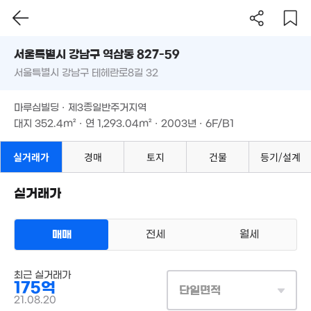
월 1,000만
서울시 강남구 역삼동 827-59
392m²
서울특별시 강남구 테헤란로8길 32
도로명
699억
서울특별시 강남구 역삼동 827-59
필터
매물 탐색
170억
'26. 06
마루심빌딩 · 제3종일반주거지역
'26. 07
서울특별시 강남구 테헤란로8길 32
대지
352.4m²
· 연
1,293.04m²
· 2003년 · 6F/B1
월 1,300만
172억
354m²
'20. 02
마루심빌딩 · 제3종일반주거지역
629.29억
대지
352.4m²
· 연
1,293.04m²
· 2003년 · 6F/B1
매물
'22. 02
2.97억
5.5억
실거래가
경매
토지
건물
등기/설계
51m²
74m²
실거래가
400억
매물
'26. 04
35.07억
매매
전세
월세
'22. 11
128.7억
매물
'21. 04
상업용건물
최근 실거래가
매매 175억
실거래
175억
8.65억
대지
352m²
/
연
1,293m²
단일면적
계약일 '21. 08
68억
94m²
21.08.20
'24. 07