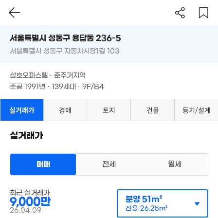
31.5억
52m²
'26. 06
'17. 08
서울시 성동구 용답동 236-5
50.8억
'21. 07
서울특별시 성동구 자동차시장1길 103
도로명
15억
'14. 05
서울특별시 성동구 용답동 236-5
필터
매물 탐색
삼호오피스텔 · 준주거지역
서울특별시 성동구 자동차시장1길 103
준공 1991년 · 139세대 · 9F/B4
97억
70억
'18. 10
'26. 06
3.05억
삼호오피스텔 · 준주거지역
33m²
150억
준공 1991년 · 139세대 · 9F/B4
'26. 07
27억
'21. 05
실거래가
경매
토지
건물
등기/설계
실거래가
136.22억
매매
전세
월세
'21. 06
오피스텔
22.5억
매매 9000만원
최근 실거래가
실거래
'16. 06
분양
51m²
공급
51m²
/
전용
26m²
9,000만
계약일 '26. 04
전용
26.25m²
26.04.09