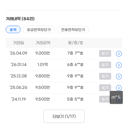
10.2억
'22. 03
1.15억
거래내역
(84건)
44m²
1.5억
물
66m²
총액
공급면적당단가
전용면적당단가
거래일
거래금액
동/층/호
'26.04.09
9,000만
7층 7**호
등기
'26.01.14
1.01억
6층 6**호
등기
'25.12.08
9,800만
9층 9**호
등기
1,550억
'25.06.26
9,500만
9층 9**호
등기
'26. 03
m²
'24.11.19
9,500만
5층 5**호
등기
30m
2.1억
46m²
더보기 (
1/17
)