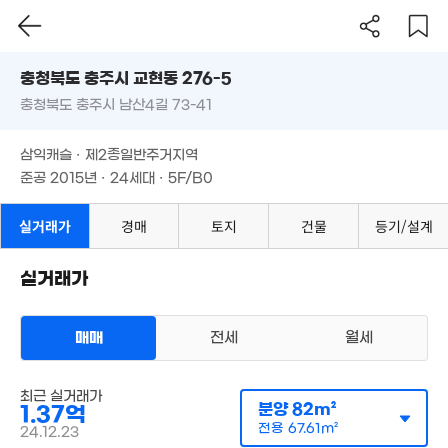
충청북도 충주시 교현동 276-5
충청북도 충주시 남산4길 73-41
도로명
충청북도 충주시 교현동 276-5
필터
매물 탐색
2.8억
삼익캐슬 · 제2종일반주거지역
'25. 04
충청북도 충주시 남산4길 73-41
준공 2015년 · 24세대 · 5F/B0
1,100만
2.38억
8.3억
'21. 08
'16. 09
삼익캐슬 · 제2종일반주거지역
'25. 05
준공 2015년 · 24세대 · 5F/B0
4,000만
'12. 08
실거래가
경매
토지
건물
등기/설계
6.4억
3억
'21. 04
'09. 11
실거래가
2.8억
'15. 12
1.96억
'19. 11
1.48억
매매
전세
월세
9,00
82m²
'21. 
다세대
매매 1억 3700만원
최근 실거래가
실거래
분양
82m²
1.37억
공급
82m²
/
전용
68m²
1.45억
계약일 '24. 12
전용
67.61m²
77m²
24.12.23
1.57억