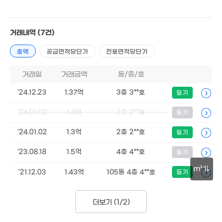
'20. 11
3.7억
2.15억
'16. 05
'14. 02
거래내역
(7건)
3.6억
2.3
2.4억
'21. 06
'24.
'08. 06
3,500만
매물
총액
공급면적당단가
전용면적당단가
59m²
1.15억
7,000만
'06. 03
98m²
거래일
거래금액
동/층/호
2.8억
1.7억
5.05억
1.3억
'26. 07
'25. 05
'24. 08
'24.12.23
'09. 06
1.37억
3층 3**호
등기
3억
'23. 05
2.05억
'08. 10
'24.01.02
1.3억
2층 2**호
등기
1.38억
'19. 12
'24.01.02
1.3억
2층 2**호
등기
2.4억
2.6
'23. 09
'07. 0
'23.08.18
1.5억
4층 4**호
등기
3억
m²
'21.12.03
1.43억
105동 4층 4**호
등기
1.32억
'17. 02
2억
'19. 12
30m
'16. 10
2.79억
'16. 03
더보기 (
1/2
)