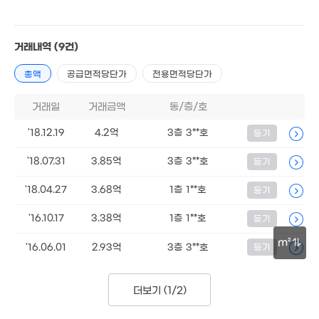
40m²
900만
29.5억
5m²
'20. 04
8억
'18. 03
거래내역
(9건)
총액
1.95억
공급면적당단가
전용면적당단가
41m²
거래일
거래금액
동/층/호
'18.12.19
4.2억
3층 3**호
등기
'18.07.31
3.85억
3층 3**호
등기
7억
8.45억
71m²
'18.04.27
3.68억
1층 1**호
등기
'20. 11
3.28억
'22. 04
7.1억
'16.10.17
3.38억
1층 1**호
등기
82m²
8,323만
'25. 12
m²
'16.06.01
2.93억
3층 3**호
등기
6.72억
'20. 01
30m
1.92억
'23. 12
더보기 (
1/2
)