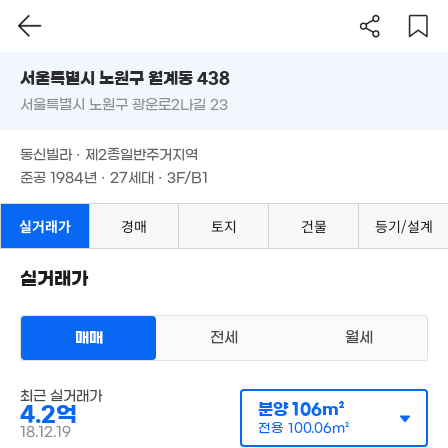
서울시 노원구 월계동 438
서울특별시 노원구 광운로2나길 23
도로명
서울특별시 노원구 월계동 438
필터
매물 탐색
동신빌라 · 제2종일반주거지역
서울특별시 노원구 광운로2나길 23
2.64억
준공 1984년 · 27세대 · 3F/B1
'20. 07
동신빌라 · 제2종일반주거지역
5.2억
준공 1984년 · 27세대 · 3F/B1
0m²
실거래가
경매
토지
건물
등기/설계
실거래가
6,800만
매매
전세
월세
15m²
다세대
9.5억
매매 5억 9500만원
최근 실거래가
실거래
0m²
공급
124m²
/
전용
115m²
분양
106m²
4.2억
계약일 '24. 03
전용
100.06m²
18.12.19
1.9억