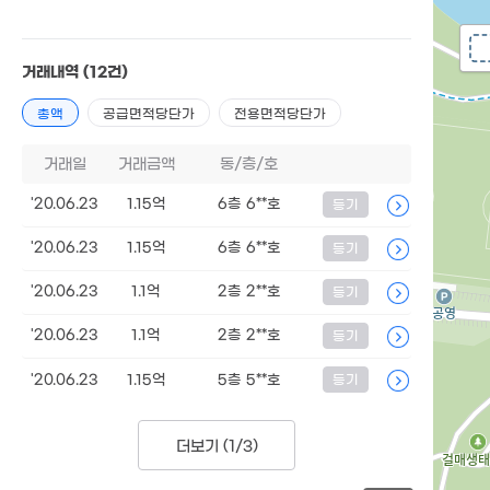
거래내역
(12건)
총액
공급면적당단가
전용면적당단가
거래일
거래금액
동/층/호
'20.06.23
1.15억
6층 6**호
등기
'20.06.23
1.15억
6층 6**호
등기
'20.06.23
1.1억
2층 2**호
등기
'20.06.23
1.1억
2층 2**호
등기
'20.06.23
1.15억
5층 5**호
등기
더보기 (
1/3
)