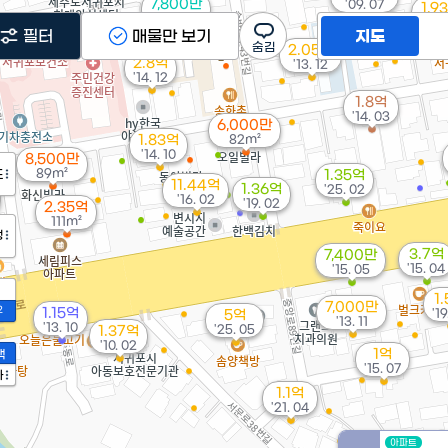
7,800만
'09. 07
1.9
97m²
'25.
필터
매물만 보기
지도
2.05억
2.8억
'13. 12
'14. 12
1.8억
'14. 03
6,000만
1.83억
82m²
'14. 10
8,500만
89m²
도
1.35억
11.44억
1.36억
'25. 02
'16. 02
'19. 02
2.35억
111m²
정
3.7억
7,400만
'15. 04
'15. 05
1
7,000만
2
1.15억
'19
5억
'13. 11
'13. 10
'25. 05
1.37억
'10. 02
1억
액
'15. 07
가
1.1억
'21. 04
아파트