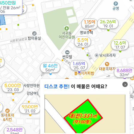
1450만원
1.65억
/
전용
26m²
'24. 09
 06
26.26억
1.15억
'19. 01
85m²
5.5억
12.6억
'24. 01
'17. 07
만
1.65억
5
월 46만
'25. 07
56m²
8,688만
32m²
디스코 추천!
이 매물은 어때요?
5,000만
1.68억
1.6억
'23. 03
9,500만
'09. 10
'17. 08
'10. 04
만
9,500만
'21. 02
월 35만
2.17억
31m²
90m²
9,800만
2,548만
'08. 07