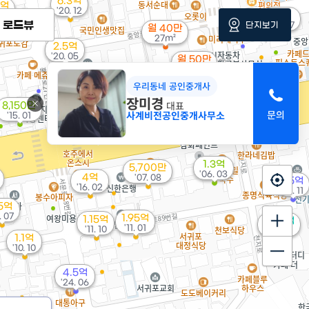
6.3억
3억
'20. 12
2억
 06
로드뷰
단지보기
'24. 07
월 40만
27m²
2.5억
'20. 05
월 50만
38m²
우리동네 공인중개사
장미경
대표
8,150만
사계비전공인중개사무소
'15. 01
1.3억
5,700만
'06. 03
4억
'07. 08
1.5억
'16. 02
'13. 11
.5억
. 07
1.95억
1.15억
2.42억
'11. 01
'11. 10
85m²
1.1억
'10. 10
4.5억
'24. 06