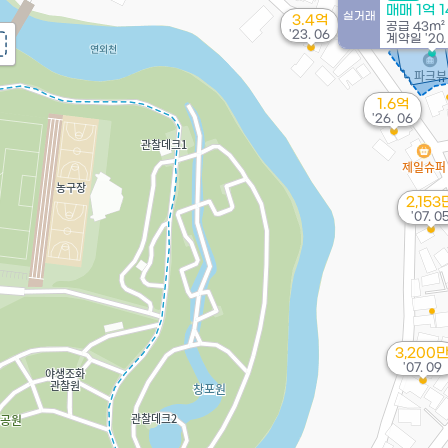
매매 1억 
실거래
3.4억
공급
43m²
'23. 06
계약일 '20.
1.6억
'26. 06
2,153
'07. 0
3,200
'07. 09