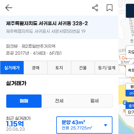
제주특별자치도 서귀포시 서귀동 328-2
제주특별자치도 서귀포시 서문서로55번길 19
파크뷰 · 제2종일반주거지역
지
준공 2017년 · 41세대 · 6F/B1
1.04억
37m²
실거래가
경매
토지
건물
등기/설계
측
실거래가
평
m
매매
전세
월세
총
단
최근 실거래가
분양
43m²
1.15억
전용
25.7725m²
20.06.23