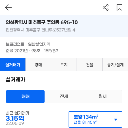
인천시 미추홀구 주안동 695-10
인천광역시 미추홀구 한나루로527번길 4
도로명
인천광역시 미추홀구 주안동 695-10
필터
매물 탐색
브릴리언트 · 일반상업지역
인천광역시 미추홀구 한나루로527번길 4
준공 2021년 · 98호 · 15F/B3
8,100만
41m²
브릴리언트 · 일반상업지역
,500만
준공 2021년 · 98호 · 15F/B3
55m²
실거래가
경매
토지
건물
등기/설계
4.75억
'20. 10
8,300만
1억
실거래가
4.3억
51m²
56m²
'24. 05
1.8억
경매
84m²
7,000만
매매
전세
월세
41m²
19.55억
오피스텔
'25. 08
매매 3억 1500만원
8,500만
실거래
1.3억
공급
134m²
/
전용
81m²
51m²
최근 실거래가
0m²
계약일 '22. 05
4.75억
분양
134m²
3.15억
'21. 08
전용
81.45m²
1.53억
22.05.09
53m²