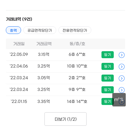
5.5억
6.44억
1.5억
'25. 05
'14. 07
56m²
2억
2.45억
2.8억
거래내역
(9건)
'21. 07
'18. 09
87m²
4.8억
.95억
총액
공급면적당단가
전용면적당단가
'19. 08
21. 02
1.13억
2.5억
'22. 06
1.7억
'15. 10
거래일
거래금액
동/층/호
'22. 06
4.2억
1.62억
'19. 04
'20. 05
'22.05.09
3.15억
6층 6**호
등기
6.65억
6,500
'22.04.06
3.25억
10층 10**호
등기
'22. 03
34m²
14.7억
'22.03.24
3.05억
2층 2**호
등기
7,500
'21. 07
42m²
2.2억
'22.03.24
3.25억
9층 9**호
등기
69m²
1.4억
45m²
m²
'22.01.15
3.35억
14층 14**호
등기
30m
더보기 (
1/2
)