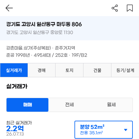
경기도 고양시 일산동구 마두동 806
경기도 고양시 일산동구 중앙로 1130
도로명
경기도 고양시 일산동구 마두동 806
필터
매물 탐색
강촌마을.상가(주상복합) · 준주거지역
경기도 고양시 일산동구 중앙로 1130
준공 1998년 · 495세대 / 252호 · 19F/B2
강촌마을.상가(주상복합) · 준주거지역
5,100만
준공 1998년 · 495세대 / 252호 · 19F/B2
31m²
실거래가
경매
토지
건물
등기/설계
7억
2.06억
104m²
실거래가
190m²
140억
'26. 03
매매
전세
월세
13억
9m²
아파트
최근 실거래가
매매 2억 2000만원
분양
52m²
2.2억
실거래
공급
52m²
/
전용
35m²
전용
35.1m²
26.07.13
계약일 '26. 07