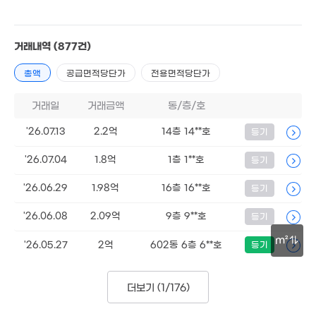
3.5억
거래내역
(877건)
73m²
총액
공급면적당단가
전용면적당단가
5.3억
87m²
거래일
거래금액
동/층/호
2.88억
71m²
'26.07.13
2.2억
14층 14**호
등기
'26.07.04
1.8억
1층 1**호
등기
3.9억
8.77억
87m²
'26.06.29
1.98억
16층 16**호
등기
'09. 06
'26.06.08
2.09억
9층 9**호
등기
8.25억
m²
'15. 05
'26.05.27
2억
602동 6층 6**호
등기
1억
103m²
50m
7.05억
'14. 10
5.98억
더보기 (
1/176
)
'06. 07