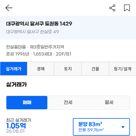
01m²
'21. 01
3.5억
대구시 달서구 도원동 1429
'06. 04
.81억
대구광역시 달서구 한실로 49
도로명
10.3억
1. 04
'16. 10
5.3억
11.9억
대구광역시 달서구 도원동 1429
필터
매물 탐색
'10. 04
'21. 03
1.45억
한실들마을 · 제3종일반주거지역
대구광역시 달서구 한실로 49
06. 12
준공 1996년 · 1,653세대 · 20F/B1
16.83억
'21. 10
한실들마을 · 제3종일반주거지역
8.95억
4.3억
'17. 07
준공 1996년 · 1,653세대 · 20F/B1
'19. 05
5.6억
실거래가
경매
토지
건물
등기/설계
'12. 12
실거래가
1.43억
197m²
매매
전세
월세
아파트
3.55억
최근 실거래가
매매 1억 500만원
실거래
351m²
분양
83m²
1.05억
공급
83m²
/
전용
60m²
28
계약일 '26. 08
전용
59.76m²
26.08.01
'13.