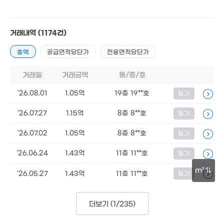
7억
6,100만
1.95억
'11. 07
46m²
42m²
거래내역
(1174건)
2.01억
1.83억
93
매물
173m²
총액
공급면적당단가
전용면적당단가
46m²
'12. 
거래일
거래금액
동/층/호
179억
'26.08.01
1.05억
19층 19**호
등기
'21. 02
3.35억
'26.07.27
1.15억
8층 8**호
등기
52m²
1.42억
'26.07.02
1.05억
8층 8**호
등기
86m²
'26.06.24
1.43억
11층 11**호
등기
m²
'26.05.27
1.43억
11층 11**호
등기
50m
더보기 (
1/235
)