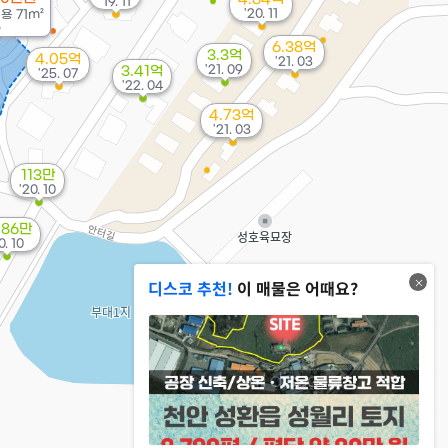
'19. 11
'20. 11
전용
71m²
6
6.38억
3.3억
4.05억
'21. 03
'21. 09
3.41억
'25. 07
'22. 04
4.73억
'21. 03
113만
'20. 10
086만
0. 10
디스코 추천!
이 매물은 어때요?
2.12억
'06. 12
1.05억
'16. 05