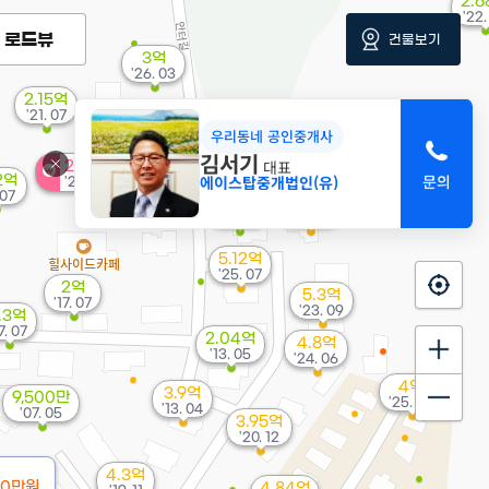
2.
'22.
로드뷰
건물보기
3억
'26. 03
2.15억
'21. 07
우리동네 공인중개사
김서기
대표
2.82억
에이스탑중개법인(유)
2억
'24. 01
 07
1.44억
3.65억
'09. 07
'12. 05
5.12억
'25. 07
2억
5.3억
'17. 07
'23. 09
.3억
7. 07
2.04억
4.8억
'13. 05
'24. 06
4억
3.9억
9,500만
'25. 02
'13. 04
'07. 05
3.95억
'20. 12
4.3억
00만원
4.84억