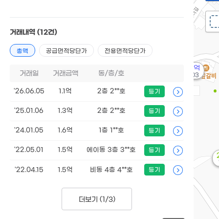
거래내역
(12건)
총액
공급면적당단가
전용면적당단가
2.82억
거래일
거래금액
동/층/호
'20. 03
'26.06.05
1.1억
2층 2**호
등기
'25.01.06
1.3억
2층 2**호
등기
'24.01.05
1.6억
1층 1**호
등기
'22.05.01
1.5억
에이동 3층 3**호
등기
'22.04.15
1.5억
비동 4층 4**호
등기
더보기 (
1/3
)