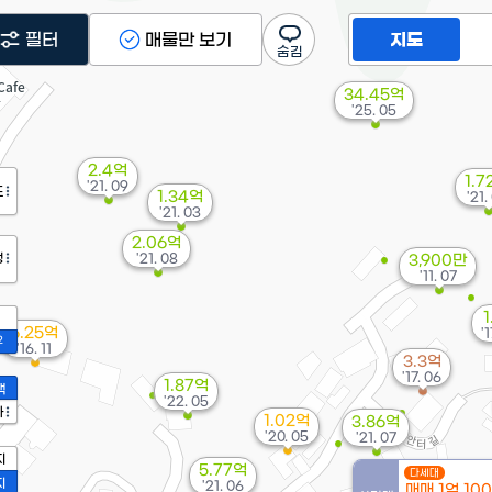
필터
매물만 보기
지도
34.45억
'25. 05
2.4억
1.7
'21. 09
도
1.34억
'21.
'21. 03
2.06억
정
'21. 08
3,900만
'11. 07
1
6.25억
'1
2
'16. 11
3.3억
'17. 06
1.87억
액
'22. 05
가
1.02억
3.86억
'20. 05
'21. 07
지
5.77억
다세대
지
'21. 06
매매 1억 10