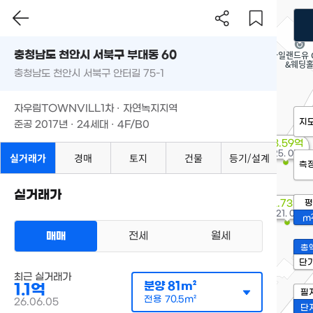
충청남도 천안시 서북구 부대동 60
충청남도 천안시 서북구 안터길 75-1
자우림TOWNVILL1차 · 자연녹지지역
지
준공 2017년 · 24세대 · 4F/B0
78.59억
'25. 05
실거래가
경매
토지
건물
등기/설계
측
실거래가
2.73억
평
'21. 07
m
매매
전세
월세
총
단
최근 실거래가
분양
81m²
1.1억
필
전용
70.5m²
26.06.05
단