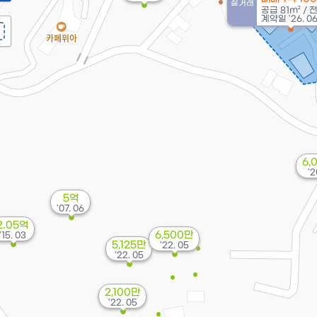
실거래
공급
81m²
/
계약일 '26. 0
6,
'2
5억
'07. 06
2.05억
6,500만
'15. 03
5,125만
'22. 05
'22. 05
2,100만
'22. 05