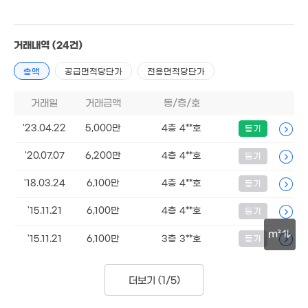
'22. 07
3.6억
1.69억
월 29만
'24. 10
84m²
24m²
거래내역
(24건)
월 30만
2.0
.5억
1.35억
30m²
'19. 
26m²
총액
공급면적당단가
전용면적당단가
'23. 10
월 35만
월 30만
8,100만
21m²
거래일
거래금액
동/층/호
20m²
28m²
월 33만
월 33만
'23.04.22
5,000만
4층 4**호
등기
18m²
18m²
'20.07.07
6,200만
4층 4**호
등기
4.4억
'22. 04
'18.03.24
6,100만
4층 4**호
8,200만
등기
'17. 05
1.8억
1.53억
'15.11.21
6,100만
4층 4**호
'19. 06
등기
'16. 07
1.32억
'19. 11
m²
'15.11.21
6,100만
3층 3**호
등기
.71억
월 33만
30m
6m²
30m²
더보기 (
1/5
)