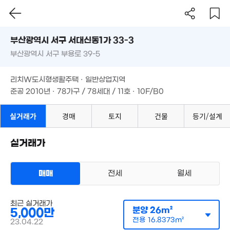
부산시 서구 서대신동1가 33-3
1억
1.55억
2,915만
'21. 08
73m²
부산광역시 서구 부용로 39-5
도로명
'21. 04
부산광역시 서구 서대신동1가 33-3
필터
매물 탐색
9,400만
리치W도시형생활주택 · 일반상업지역
1.54억
25m²
1.3억
부산광역시 서구 부용로 39-5
준공 2010년 · 78가구 / 78세대 / 11호 · 10F/B0
77m²
70m²
16.9억
4.5억
리치W도시형생활주택 · 일반상업지역
'15. 05
4,500만
'23. 04
 45만
준공 2010년 · 78가구 / 78세대 / 11호 · 10F/B0
'24. 11
9m²
26.47억
'25. 03
실거래가
경매
토지
건물
등기/설계
2,150만
'17. 12
1.4억
2.12억
월 63만
실거래가
82m²
101m²
30m²
2,87
3.05억
1.6억
2.55억
'19. 0
'21. 05
매매
전세
월세
96m²
117m²
1.5억
아파트
61m²
최근 실거래가
1.8억
매매 5000만원
분양
26m²
5,000만
실거래
'16. 06
공급
26m²
/
전용
17m²
3.53억
월 47만
전용
16.8373m²
경매
23.04.22
계약일 '23. 04
100m²
4.75억
0m²