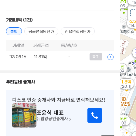
6.02억
'1
'18. 05
거래내역
(1건)
6.
'14.
총액
공급면적당단가
전용면적당단가
거래일
거래금액
동/층/호
'13.05.16
11.81억
-
등기
957만
'16. 09
우리동네 중개사
1.8억
'20. 11
디스코 인증 중개사
와 지금바로 연락해보세요!
조윤식
대표
뉴범양공인중개사
1,016만
'21. 03