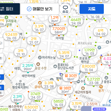
1.39억
1.15억
'24. 11
2,900만
'15. 06
'21. 05
'13. 04
필터
매물만 보기
지도
1,661만
'16. 08
1.2억
464만
69억
76m²
'24. 09
 06
3.3억
7,700만
'16. 07
6억
58m²
'24. 02
9,241만
'26. 03
2억
'21. 07
도
1,119만
3억
5.35억
'16. 03
'21. 10
'24. 07
억
정
4.0
 05
'16. 
2.25억
8,900만
99m²
'11. 04
월 30만
2
5,272만
18m²
3.3억
'23. 08
'23. 08
액
월 38만
30m²
가
374만
2.3억
'24. 07
88m²
585만
3.15억
2.55억
'16. 03
8,500만
'17. 11
'17. 02
359만
상업용건물
'23. 02