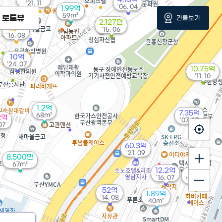
'21. 11
'06. 04
1.99억
59m²
로드뷰
건물보기
2,127만
1.5억
'15. 06
'16. 08
10억
'24. 07
10.75억
'11. 10
1.2억
7.35억
68m²
2억
'07. 07
07
60.3억
'21. 09
8,500만
67m²
12.2억
11억
'16. 07
'15. 07
52억
1.89억
'14. 08
40m²