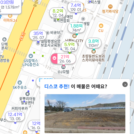
8103만원
7.4억
/
연
1,578m²
'09. 01
5
8.2억
'12. 04
1.88억
74m²
35억
'25. 07
3.8억
5.9억
110m²
'15. 04
21억
'26. 06
월 55만
34m²
디스코 추천!
이 매물은 어때요?
4.5억
113m²
12.41억
'13. 05
12억
'16. 04