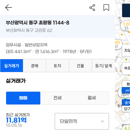
부산광역시 동구 초량동 1144-8
1.
'21.
부산광역시 동구 고관로 62
3,000만
업무시설 · 일반상업지역
'23. 07
지
대지
441.3m²
· 연
1,616.3m²
· 1978년 · 5F/B1
실거래가
경매
토지
건물
등기/설계
1
측
'14.
실거래가
평
1.5억
m
78m²
매매
전세
월세
총
단
최근 실거래가
11.81억
단일면적
13.05.16
4,