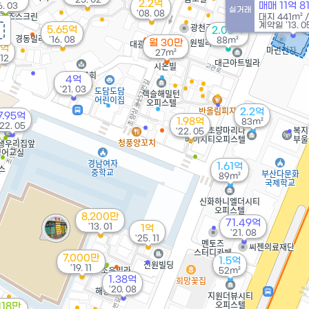
2.2억
매매 11억 
6. 03
실거래
'08. 08
대지
441m²
계약일 '13. 0
5.65억
2.05억
'16. 08
88m²
월 30만
5억
27m²
 12
4억
'21. 03
2.2억
7.95억
1.98억
83m²
'22. 05
'22. 05
1.61억
89m²
8,200만
71.49억
'13. 01
1억
'21. 08
'25. 11
7,000만
1.5억
'19. 11
52m²
1.38억
'20. 08
118만