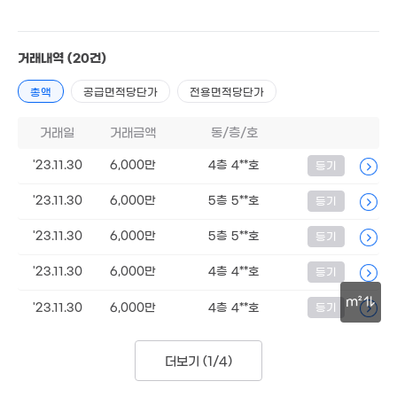
53m²
4,700만
56m²
1.35억
2.22억
거래내역
(20건)
75m²
108m²
총액
6,200만
공급면적당단가
전용면적당단가
.25억
45m²
7,600만
00m²
7,460만
55m²
43m²
거래일
거래금액
동/층/호
1억
65m²
'23.11.30
6,000만
4층 4**호
등기
4,500만
36m²
1.07억
'23.11.30
6,000만
5층 5**호
등기
1.2억
,000만
65m²
8,500만
132m²
47m²
33m²
'23.11.30
6,000만
5층 5**호
등기
4,280만
160m²
'23.11.30
6,000만
4층 4**호
등기
3,500만
46m²
m²
4,200만
'23.11.30
6,000만
4층 4**호
등기
44m²
15.1억
30m
'16. 05
더보기 (
1/4
)