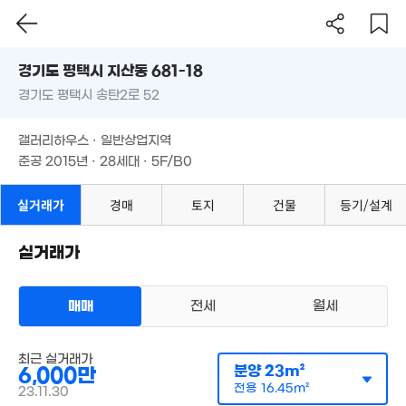
'16. 10
경기도 평택시 지산동 681-18
월 50만
1억
1.2억
23m²
경기도 평택시 송탄2로 52
도로명
'21. 09
81m²
2.15억
경기도 평택시 지산동 681-18
필터
매물 탐색
72m²
갤러리하우스 · 일반상업지역
2.5억
월 50만
경기도 평택시 송탄2로 52
준공 2015년 · 28세대 · 5F/B0
'20. 02
25m²
1.4억
71m²
1.79억
갤러리하우스 · 일반상업지역
1.7억
'16. 04
81m²
준공 2015년 · 28세대 · 5F/B0
2억
4.3억
3,450만
'26. 02
22. 08
실거래가
경매
토지
건물
등기/설계
42m²
32억
'12. 01
7,000만
실거래가
1.1억
53m²
3,300만
65m²
1.69억
60m²
50m²
8.82억
매매
전세
월세
'23. 04
7.94억
'23. 04
월 35만
60m²
다세대
최근 실거래가
매매 6000만원
3.6억
실거래
월 31만
분양
23m²
6,000만
매물
공급
23m²
/
전용
16m²
6,300만
월 36만
'22. 06
23m²
계약일 '23. 11
전용
16.45m²
57m²
23.11.30
27m²
5,000만