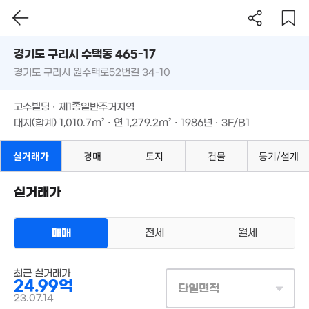
43m²
'26. 07
5.1억
경기도 구리시 수택동 465-17
120m²
경기도 구리시 원수택로52번길 34-10
도로명
11.7억
'26. 06
경기도 구리시 수택동 465-17
1.4억
필터
매물 탐색
고수빌딩 · 제1종일반주거지역
41m²
경기도 구리시 원수택로52번길 34-10
8.7억
대지(합계)
1,010.7m²
· 연
1,279.2m²
· 1986년 · 3F/B1
'20. 05
고수빌딩 · 제1종일반주거지역
8.98억
7.9억
'22. 08
대지(합계)
1,010.7m²
· 연
1,279.2m²
· 1986년 · 3F/B1
108m²
실거래가
경매
토지
건물
등기/설계
5.2억
4.48억
75m²
3.7억
46m²
'19. 07
실거래가
5.4억
2억
3.17억
'14. 04
55m²
38m²
매매
전세
월세
1,000만
7.9억
'17. 07
4.2억
'26. 06
4.5억
55m²
46m²
상업용건물
최근 실거래가
매매 24억 9900만원
실거래
24.99억
대지
939m²
/
연
1,282m²
단일면적
계약일 '23. 07
23.07.14
8,0