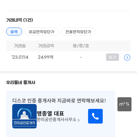
5.2억
4.07억
62
44m²
25m²
4.62억
'20. 06
2.6억
10.3억
26m²
2.17억
26. 01
거래내역
(1건)
4.7억
'20. 10
36m²
5.17억
총액
공급면적당단가
전용면적당단가
'21. 01
3.6억
'25. 10
4.25억
'18. 03
거래일
거래금액
동/층/호
3.68억
44m²
5.35억
'23.07.14
24.99억
-
등기
101m²
2.5억
5.74억
'25. 10
'22. 10
9,500만
38m²
5.5억
1.3
77m²
47
2.95억
우리동네 중개사
124m²
4.44억
4.55억
53m²
70m²
3.25억
4.19억
54m²
디스코 인증 중개사
와 지금바로 연락해보세요!
5.5억
41m²
4억
82m²
m²
4.95억
53m²
5.3억
78m²
맹종열
대표
76m²
30m
4.6억
한미공인중개사사무소
1.5억
59m²
82m²