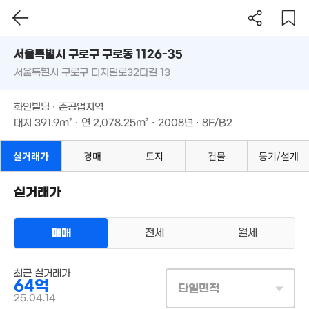
25억
'20. 12
서울시 구로구 구로동 1126-35
63억
서울특별시 구로구 디지털로32다길 13
8.13억
도로명
'26. 06
'17. 02
서울특별시 구로구 구로동 1126-35
필터
매물 탐색
29.9억
화인빌딩 · 준공업지역
서울특별시 구로구 디지털로32다길 13
'21. 06
대지
391.9m²
· 연
2,078.25m²
· 2008년 · 8F/B2
1.29억
화인빌딩 · 준공업지역
'07. 09
3,066만
대지
391.9m²
· 연
2,078.25m²
· 2008년 · 8F/B2
'07. 12
859억
26. 06
실거래가
경매
토지
건물
등기/설계
51억
'22. 12
실거래가
4.18억
85m²
매매
전세
월세
38억
매물
'20. 08
상업용건물
월 55만
최근 실거래가
매매 64억
47m²
실거래
64억
대지
392m²
/
연
2,078m²
단일면적
계약일 '25. 04
.8억
25.04.14
56억
4m²
매물