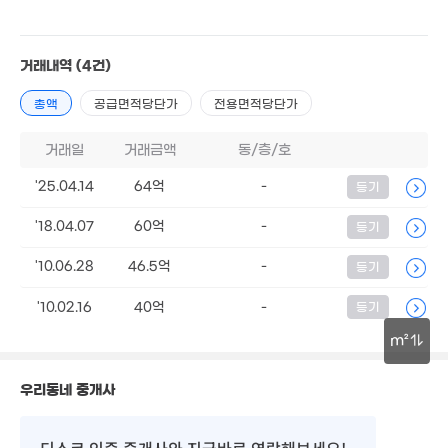
'16. 12
거래내역
(4건)
14.9억
'15. 04
총액
공급면적당단가
전용면적당단가
월 60만
7억
173억
35m²
. 05
매물
'26. 03
거래일
거래금액
동/층/호
220억
17.9억
매물
'23. 04
'25.04.14
64억
-
등기
43.1억
'26. 04
'25. 06
'18.04.07
60억
-
등기
29억
'10.06.28
46.5억
-
등기
11.85억
'26. 06
3.1억
'08. 06
86m²
'10.02.16
40억
-
등기
3.65억
9.35억
m²
56m²
'08. 03
월 55만
1.23억
22m²
32.59억
50m²
30m
'26.08.06.
우리동네 중개사
3억
123m²
디스코 인증 중개사
와 지금바로 연락해보세요!