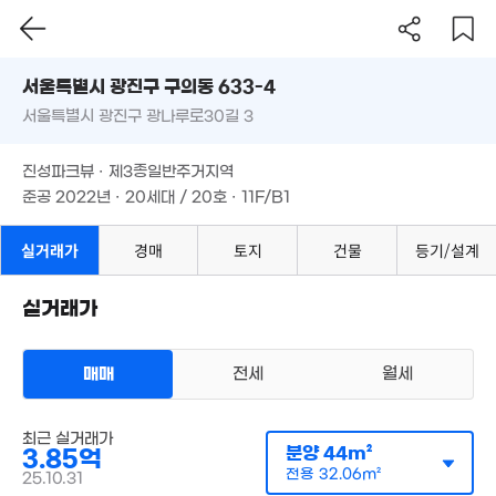
서울시 광진구 구의동 633-4
서울특별시 광진구 광나루로30길 3
도로명
서울특별시 광진구 구의동 633-4
필터
매물 탐색
진성파크뷰 · 제3종일반주거지역
서울특별시 광진구 광나루로30길 3
준공 2022년 · 20세대 / 20호 · 11F/B1
진성파크뷰 · 제3종일반주거지역
준공 2022년 · 20세대 / 20호 · 11F/B1
실거래가
경매
토지
건물
등기/설계
실거래가
매매
전세
월세
매물가 보기
다세대
최근 실거래가
매매 4억 2000만원
분양
44m²
3.85억
실거래
공급
34m²
/
전용
28m²
전용
32.06m²
25.10.31
계약일 '26. 06