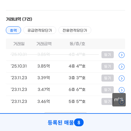
1.92억
50m²
16
'22.
거래내역
(7건)
월 110만
월 30만
91m²
81m²
총액
공급면적당단가
전용면적당단가
20
17.3억
3.77억
'25. 1
'25. 11
59m²
거래일
거래금액
동/층/호
2.
34
4.5억
'25.10.31
3.85억
4층 4**호
4.07억
등기
3.2억
66m²
48m²
46m²
6.
'25.10.31
3.85억
4층 4**호
등기
월 18만
4.35억
'20.
3.3억
35m²
81m²
83m²
'23.11.23
3.39억
3층 3**호
등기
16.25억
2.8억
월 84만
'25. 09
'23.11.23
3.47억
6층 6**호
등기
48m²
36m²
3.2억
62m²
m²
월 65만
'23.11.23
3.46억
5층 5**호
등기
61m²
2.26억
30m
50m²
월 5만
35m²
월 82만
더보기 (
1/2
)
등록된 매물
8
56m²