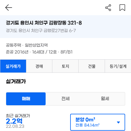
경기도 용인시 처인구 김량장동 321-8
경기도 용인시 처인구 금령로27번길 6-7
도로명
경기도 용인시 처인구 김량장동 321-8
필터
매물 탐색
공동주택 · 일반상업지역
경기도 용인시 처인구 금령로27번길 6-7
준공 2016년 · 16세대 / 12호 · 8F/B1
7.8억
공동주택 · 일반상업지역
2. 01
준공 2016년 · 16세대 / 12호 · 8F/B1
월 25만
실거래가
경매
토지
건물
등기/설계
월 55만
64m²
71m²
1.64억
65m²
실거래가
2.8억
월 40만
'21. 08
29m²
1.04억
1.75억
70m²
54m²
매매
전세
월세
50억
1.3억
'22. 04
1.4억
9,150만
67m²
다세대
59m²
55m²
최근 실거래가
매매 2억 2000만원
실거래
2.1억
분양
0m²
2.2억
공급
0m²
/
전용
84m²
96m²
계약일 '22. 08
전용
84.14m²
22.08.23
61.87억