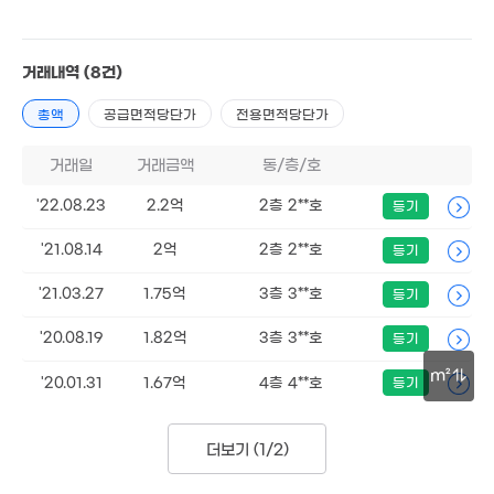
'18. 10
월 38만
28m²
7,850만
6.4억
거래내역
(8건)
26m²
'19. 12
총액
공급면적당단가
전용면적당단가
거래일
거래금액
동/층/호
11.1억
8.27억
501m²
11.57억
'16. 04
'22.08.23
2.2억
2층 2**호
'25. 03
등기
1.55억
1.8억
6억
'23. 05
70m²
'21.08.14
2억
2층 2**호
'22. 03
등기
 60만
23m²
2.18억
'21.03.27
1.75억
3층 3**호
월 46만
등기
60억
68m²
37m²
'22. 04
월 57만
'20.08.19
1.82억
3층 3**호
등기
34m²
m²
'20.01.31
1.67억
4층 4**호
등기
27억
1.58억
27.93억
 53만
'26. 06
63m²
1.8억
'26.08.21.
28m²
30m
115m²
2억
9,800만
더보기 (
1/2
)
'15. 09
50m²