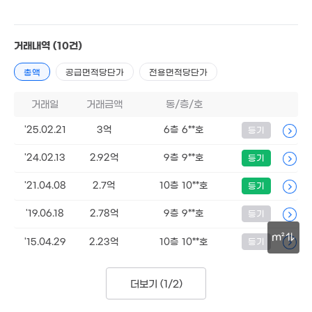
월 55만
18m²
29억
50억
'15. 02
'26. 06
거래내역
(10건)
2.9억
59m²
55억
'24. 11
총액
공급면적당단가
전용면적당단가
월 90만
월 32만
월 75만
65m²
21m²
44m²
거래일
거래금액
동/층/호
.42억
월 5만
0. 10
11.9억
28m²
매물
20.79억
'25.02.21
3억
6층 6**호
'09. 06
등기
'24. 03
월 38만
'24.02.13
2.92억
9층 9**호
등기
월 63만
1.33억
1.37억
47m²
31m²
19m²
52m²
'21.04.08
2.7억
10층 10**호
등기
5.8억
8,000만
67m²
41m²
'19.06.18
2.78억
9층 9**호
등기
83억
'26. 08
1.1억
m²
'15.04.29
2.23억
10층 10**호
등기
49억
18m²
'17. 05
30m
월 17만
26m²
더보기 (
1/2
)
월 8
57m