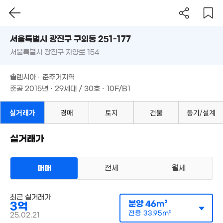
1
월 5만
'16.
서울시 광진구 구의동 251-177
35m²
3.48억
월 82만
33m²
서울특별시 광진구 자양로 154
56m²
도로명
서울특별시 광진구 구의동 251-177
3.55억
필터
매물 탐색
57m²
솔렌시아 · 준주거지역
7.25억
서울특별시 광진구 자양로 154
'26. 07
준공 2015년 · 29세대 / 30호 · 10F/B1
3.9억
73m²
1.48억
솔렌시아 · 준주거지역
25m²
75억
'26. 06
준공 2015년 · 29세대 / 30호 · 10F/B1
9억
월 60만
3.5억
m²
89m²
실거래가
경매
토지
건물
등기/설계
70m²
5.76억
8.5
77m²
'15. 
3,600만
실거래가
12.9억
'22. 05
'19. 10
4.5억
70m²
월 58만
매매
전세
월세
16m²
월 67만
1.07억
17억
29m²
아파트
37m²
'16. 09
최근 실거래가
매매 3억
실거래
분양
46m²
3억
공급
46m²
/
전용
34m²
23.
12억
계약일 '25. 02
8.47억
전용
33.95m²
'16.
25.02.21
'14. 12
'09. 11