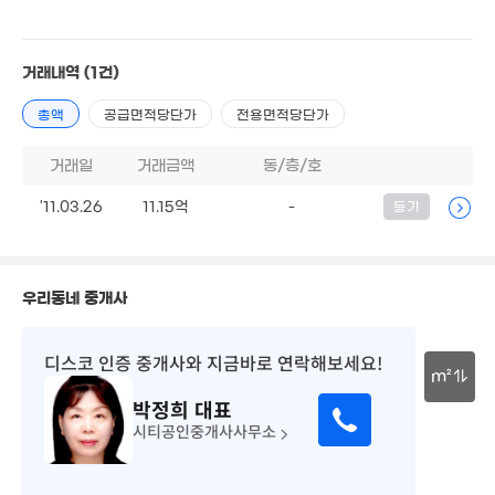
43.3억
8.3억
8.9억
'26. 06
'23. 10
'17. 03
8억
거래내역
(1건)
'15. 04
8.4억
총액
공급면적당단가
전용면적당단가
'11. 02
11.5억
'23. 01
10억
8.65억
거래일
거래금액
동/층/호
'23. 05
'23. 10
'11.03.26
11.15억
-
등기
50억
1.94억
10.7억
6.5억
'24. 02
196m²
'19. 11
'12. 11
20억
'20. 10
9억
우리동네 중개사
7.5억
'17. 10
'23. 04
디스코 인증 중개사
와 지금바로 연락해보세요!
6.65억
m²
12.45억
'20. 05
7.1억
박정희
대표
'17. 01
'21. 12
30m
시티공인중개사사무소
8.7억
7.75억
6억
'14. 07
'11. 01
'08. 10