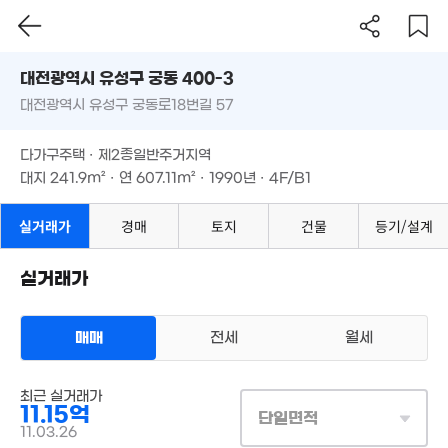
대전시 유성구 궁동 400-3
대전광역시 유성구 궁동로18번길 57
도로명
대전광역시 유성구 궁동 400-3
필터
매물 탐색
다가구주택 · 제2종일반주거지역
1.72억
대전광역시 유성구 궁동로18번길 57
대지
241.9m²
· 연
607.11m²
· 1990년 · 4F/B1
80m²
다가구주택 · 제2종일반주거지역
9.6억
대지
241.9m²
· 연
607.11m²
· 1990년 · 4F/B1
'22. 01
7.9
'16. 
실거래가
경매
토지
건물
등기/설계
2.6억
'06. 06
9억
'22. 03
3.3억
실거래가
7.2
5.55억
'06. 06
'23.
'09. 10
9.22억
'21. 12
5.5억
매매
전세
월세
'07. 05
9억
'17. 03
상업용건물
12.5억
최근 실거래가
매매 11억 1500만원
'18. 02
실거래
11.15억
9.75억
대지
242m²
/
연
607m²
6.5억
단일면적
계약일 '11. 03
'25. 07
'17. 12
11.03.26