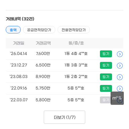
9,400만
82m²
8.5억
1.25억
'17. 11
2,600만
87m²
경매
거래내역
(32건)
57m²
1.95
총액
공급면적당단가
전용면적당단가
'10. 09
1.45억
6,800만
102m²
4.05억
1.97억
29m²
'18. 07
'10. 06
거래일
거래금액
동/층/호
'26.04.14
7,600만
1동 4층 4**호
등기
1.4억
4.8
95m²
'13. 
2.3억
'23.12.27
6,500만
1동 3층 3**호
등기
9.5억
5.95억
96m²
'16. 07
'21. 04
'23.08.03
8,900만
1동 2층 2**호
등기
12.5억
'17. 04
37.2억
'22.09.16
5,750만
5층 5**호
등기
'22. 01
5억
m²
'22.03.07
5,800만
5층 5**호
등기
'19. 10
6.3억
'22. 06
30m
1.8억
'21. 04
더보기 (
1/7
)