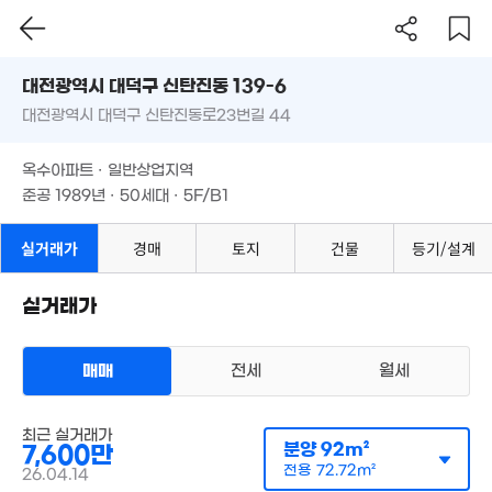
2.95억
'16. 10
대전시 대덕구 신탄진동 139-6
6,000만
4,500만
대전광역시 대덕구 신탄진동로23번길 44
'24. 01
도로명
8,000만
56m²
'19. 03
대전광역시 대덕구 신탄진동 139-6
필터
매물 탐색
옥수아파트 · 일반상업지역
2.7억
대전광역시 대덕구 신탄진동로23번길 44
'16. 08
준공 1989년 · 50세대 · 5F/B1
2.2억
6,800만
'21. 11
'09. 04
1.9억
옥수아파트 · 일반상업지역
'16. 09
7,300만
11억
5,400만
8.7억
준공 1989년 · 50세대 · 5F/B1
76m²
'20. 08
40m²
'21. 07
실거래가
경매
토지
건물
등기/설계
1.85억
4억
26.5억
101m²
'23. 12
'21. 03
실거래가
5,800
9.65억
55m²
매물
'22. 07
1.27억
매매
전세
월세
50m²
8억
아파트
'26. 06
매매 7600만원
최근 실거래가
실거래
분양
92m²
7,600만
1.
공급
92m²
/
전용
73m²
계약일 '26. 04
'17.
전용
72.72m²
26.04.14