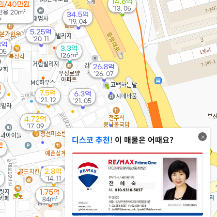
14.6억
원/40만원
'13. 05
전용
20m²
34.5억
6
'19. 04
5.25억
'20. 11
3억
3.3억
 05
126m²
26.8억
'26. 07
억
7.5억
6.3억
²
'21. 12
'21. 05
4.72억
'17. 09
디스코 추천!
이 매물은 어때요?
만
2.8억
만
'14. 11
725억
1.75억
'23. 02
84m²