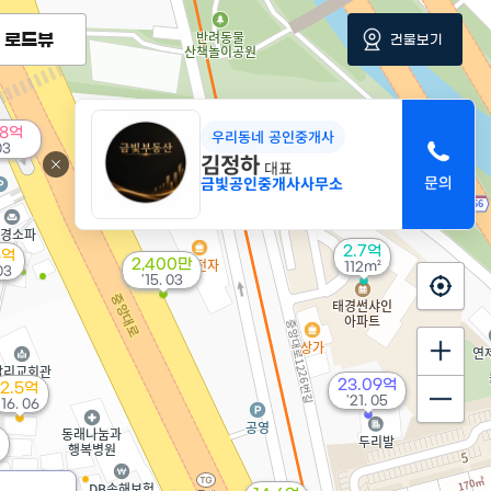
로드뷰
건물보기
88억
우리동네 공인중개사
03
김정하
대표
금빛공인중개사사무소
2.7억
5억
2,400만
112m²
 03
'15. 03
23.09억
2.5억
'21. 05
'16. 06