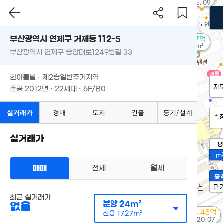
'15. 09
부산광역시 연제구 거제동 112-5
1.47억
63m²
부산광역시 연제구 중앙대로1249번길 33
매물
한아름빌 · 제2종일반주거지역
지
준공 2012년 · 22세대 · 6F/B0
실거래가
경매
토지
건물
등기/설계
측
실거래가
평
m
매매
전세
월세
총
단
최근 실거래가
분양
24m²
없음
4.45억
전용
17.27m²
-
'20. 07