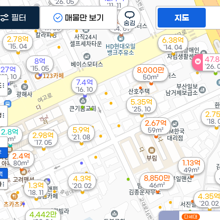
'26. 05
'11. 11
4.05억
필터
매물만 보기
지도
'21. 06
6억
18억
'17. 06
'14. 01
2.78억
6.38억
'15. 04
'14. 04
47.
8억
'26. 
'15. 05
27억
8,000만
'21. 10
50m²
7.4억
도
'16. 10
5.35억
'25. 10
2.7
정
'18.
2.67억
5.9억
59m²
2.8억
2.98억
'21. 08
0m²
'17. 05
2
2.4억
1.13억
80m²
49m²
액
8,850만
4.3억
가
1.3억
46m²
'20. 02
'18. 11
4.35억
'20. 02
4,442만
다세대