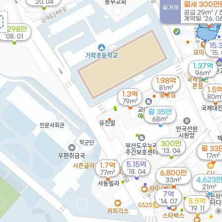
'20. 04
월세 300만
실거래
공급
29m²
/
계약일 '26. 0
6,298만
'08. 01
15.
'15.
1.37억
96m²
1.98억
81m²
1.5
1.3억
80m
79m²
월 35만
68m²
300만
월 33
'13. 04
17m²
5.15억
1.7억
'18. 04
77m²
6,800만
4,623
33m²
21m²
7억
8.5억
'14. 07
'19. 11