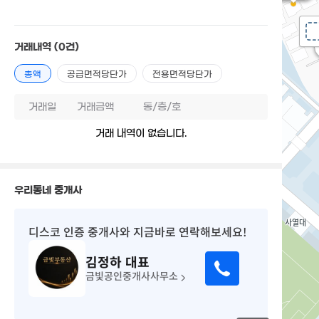
거래내역
(0건)
총액
공급면적당단가
전용면적당단가
거래일
거래금액
동/층/호
거래 내역이 없습니다.
우리동네 중개사
디스코 인증 중개사
와 지금바로 연락해보세요!
김정하
대표
금빛공인중개사사무소