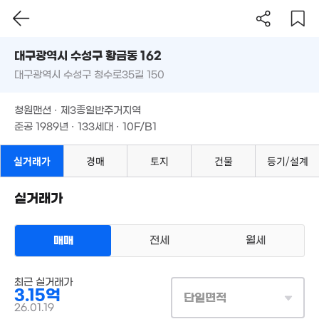
대구시 수성구 황금동 162
대구광역시 수성구 청수로35길 150
도로명
대구광역시 수성구 황금동 162
필터
매물 탐색
청원맨션 · 제3종일반주거지역
대구광역시 수성구 청수로35길 150
준공 1989년 · 133세대 · 10F/B1
청원맨션 · 제3종일반주거지역
준공 1989년 · 133세대 · 10F/B1
실거래가
경매
토지
건물
등기/설계
실거래가
매매
전세
월세
16억
'25. 11
최근 실거래가
아파트
매매 3억 1500만원
3.15억
실거래
단일면적
8,350만
공급
109m²
/
전용
85m²
26.01.19
97m²
계약일 '26. 01