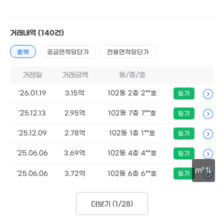
거래내역
(140건)
총액
공급면적당단가
전용면적당단가
거래일
거래금액
동/층/호
'26.01.19
3.15억
102동 2층 2**호
등기
'25.12.13
2.95억
102동 7층 7**호
등기
'25.12.09
2.78억
102동 1층 1**호
등기
'25.06.06
3.69억
102동 4층 4**호
등기
m²
'25.06.06
3.72억
102동 6층 6**호
등기
30m
더보기 (
1/28
)