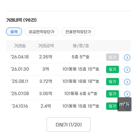
거래내역
(98건)
총액
공급면적당단가
전용면적당단가
거래일
거래금액
동/층/호
'26.04.18
2.35억
5층 5**호
등기
'26.01.30
3억
101동동 15층 15**호
등기
'25.08.11
3.72억
101동동 18층 18**호
등기
'25.07.08
3.05억
101동동 6층 6**호
등기
m²
'24.10.16
2.4억
101동동 15층 15**호
등기
30m
2.29억
더보기 (
1/20
)
'24. 07