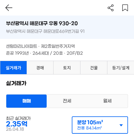
부산시 해운대구 우동 930-20
부산광역시 해운대구 해운대로469번가길 91
도로명
부산광역시 해운대구 우동 930-20
1.01억
필터
매물 탐색
'23. 01
센텀마리나아파트 · 제2종일반주거지역
부산광역시 해운대구 해운대로469번가길 91
준공 1993년 · 264세대 / 20호 · 20F/B2
3,500만
'23. 01
센텀마리나아파트 · 제2종일반주거지역
준공 1993년 · 264세대 / 20호 · 20F/B2
8억
매물
'18. 09
실거래가
경매
토지
건물
등기/설계
월 20만
실거래가
56m²
4,000만
매매
전세
월세
'23. 03
아파트
매매 2억 3500만원
최근 실거래가
5,500만
실거래
분양
105m²
2.35억
공급
105m²
/
전용
84m²
'15. 07
계약일 '26. 04
전용
84.14m²
26.04.18