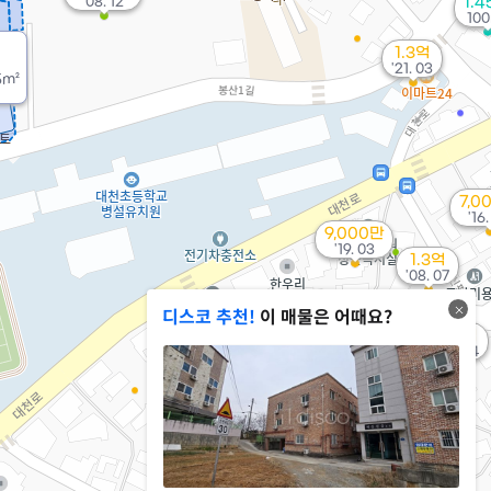
'08. 12
1.
100
1.3억
'21. 03
5m²
7,0
'16
9,000만
'19. 03
1.3억
'08. 07
디스코 추천!
이 매물은 어때요?
8.4억
1.8억
'09. 04
'21. 09
1.5억
'22. 11
1.4억
'16. 08
2억
'25. 03
350만