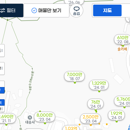
'26. 06
필터
매물만 보기
지도
'
610만
'22. 08
도
정
7,000만
'18. 07
1,329만
'24. 01
2
5,760
76만
액
'24. 01
'24. 01
가
1.92억
8,000만
1,690만
2,500만
'24. 01
'23. 04
'21. 11
'23. 04
1.03억