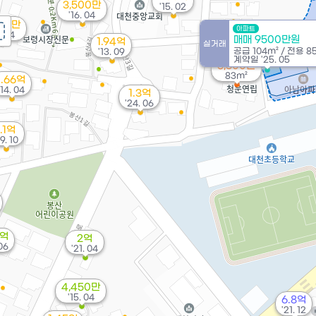
3,500만
'15. 02
'16. 04
000만
아파트
. 04
매매 9500만원
1.94억
실거래
공급
104m²
/
전용
8
'13. 09
계약일 '25. 05
5,300만
83m²
1.66억
'14. 04
1.3억
'24. 06
1.1억
9. 10
5억
2억
06
'21. 04
4,450만
'15. 04
6.8억
'21. 12