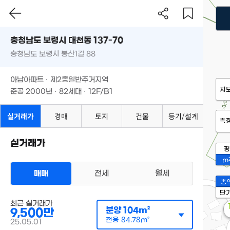
충청남도 보령시 대천동 137-70
충청남도 보령시 봉산1길 88
아남아파트 · 제2종일반주거지역
지
준공 2000년 · 82세대 · 12F/B1
실거래가
경매
토지
건물
등기/설계
측
실거래가
평
m
매매
전세
월세
총
단
최근 실거래가
분양
104m²
9,500만
전용
84.78m²
25.05.01