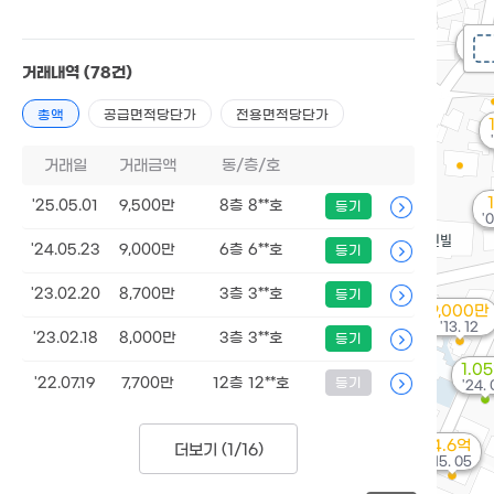
5,
'21
거래내역
(78건)
총액
공급면적당단가
전용면적당단가
거래일
거래금액
동/층/호
'25.05.01
9,500만
8층 8**호
등기
'0
'24.05.23
9,000만
6층 6**호
등기
'23.02.20
8,700만
3층 3**호
등기
9,000만
'13. 12
'23.02.18
8,000만
3층 3**호
등기
1.0
'22.07.19
7,700만
12층 12**호
등기
'24. 
4.6억
더보기 (
1/16
)
'15. 05