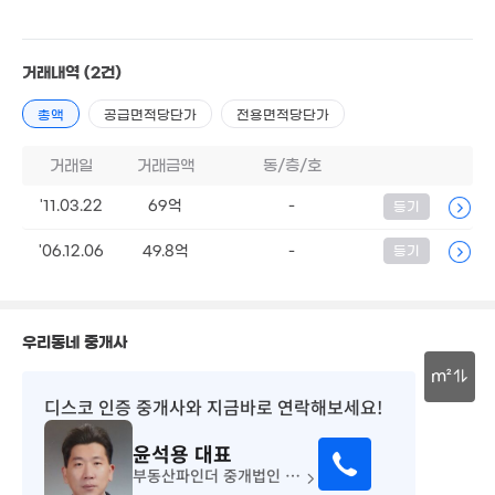
월 90만
57m²
2.2억
33m²
거래내역
(2건)
총액
공급면적당단가
전용면적당단가
월 30만
23m²
거래일
거래금액
동/층/호
26.3억
매물
'06. 09
'11.03.22
69억
-
등기
'06.12.06
49.8억
-
등기
4.1억
87m²
우리동네 중개사
m²
8.4억
디스코 인증 중개사
와 지금바로 연락해보세요!
10.9억
55m²
30m
58m²
75억
윤석용
대표
'18. 09
부동산파인더 중개법인 (주)