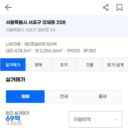
서울시 서초구 양재동 208
서울특별시 서초구 매헌로 54
도로명
19억
서울특별시 서초구 양재동 208
매물
필터
매물 탐색
'06. 05
나우건축 · 제2종일반주거지역
서울특별시 서초구 매헌로 54
대지
478.2m²
· 연
2,256.26m²
· 1992년 · 8F/B2
나우건축 · 제2종일반주거지역
대지
478.2m²
· 연
2,256.26m²
· 1992년 · 8F/B2
월 195만
148m²
월 
5.6억
실거래가
경매
토지
건물
등기/설계
37
3.84억
100m²
68m²
월 46만
실거래가
42m²
68억
매매
전세
월세
'25. 01
상업용건물
최근 실거래가
매매 69억
실거래
8.7억
69억
대지
478m²
/
연
2,256m²
2.18억
단일면적
155m²
계약일 '11. 03
44m²
11.03.22