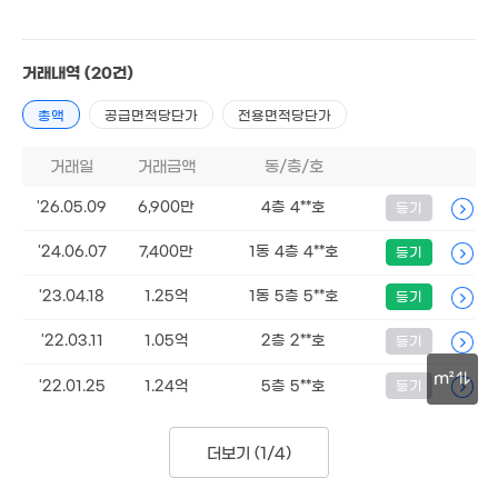
12.4
5,500만
'24. 1
29m²
거래내역
(20건)
7,500만
55m²
9,120만
총액
공급면적당단가
전용면적당단가
'21. 08
거래일
거래금액
동/층/호
1.5억
'26. 06
'26.05.09
6,900만
4층 4**호
등기
2.2억
'17. 04
675만
'24.06.07
7,400만
1동 4층 4**호
등기
'17. 02
100만
'16. 05
'23.04.18
1.25억
1동 5층 5**호
등기
'22.03.11
1.05억
2층 2**호
등기
m²
'22.01.25
1.24억
5층 5**호
등기
월 50만
30m²
30m
40억
'26. 01
더보기 (
1/4
)