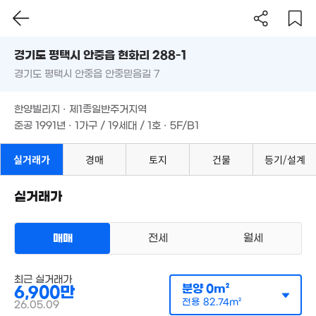
78m²
8.7억
'11. 01
'13. 01
경기도 평택시 안중읍 현화리 288-1
4,300만
52m²
경기도 평택시 안중읍 안중믿음길 7
도로명
625만
'19. 07
경기도 평택시 안중읍 현화리 288-1
필터
매물 탐색
한양빌리지 · 제1종일반주거지역
745만
경기도 평택시 안중읍 안중믿음길 7
준공 1991년 · 1가구 / 19세대 / 1호 · 5F/B1
'24. 04
000만
5m²
월 38만
5,0
한양빌리지 · 제1종일반주거지역
22m²
6,900만
57
73m²
준공 1991년 · 1가구 / 19세대 / 1호 · 5F/B1
6,625만
.14억
실거래가
경매
토지
건물
등기/설계
22m²
19. 03
8.45억
'17. 11
월 35만
월 50만
1.2억
25m²
26m²
실거래가
'18. 02
2.2억
'21. 08
1,837만
매매
전세
월세
'23. 03
6,3
'23.
아파트
최근 실거래가
월 33만
매매 6900만원
실거래
분양
0m²
6,900만
23m²
공급
0m²
/
전용
83m²
계약일 '26. 05
전용
82.74m²
26.05.09