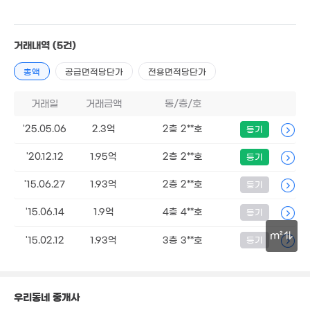
122m²
월 33만
14.5억
5.5억
매물
38m²
129.6억
거래내역
63m²
(5건)
50m²
16.72억
'22. 09
월 65만
184m²
1.49억
31m²
총액
공급면적당단가
전용면적당단가
29m²
거래일
거래금액
동/층/호
15억
26.4억
'25.05.06
2.3억
2층 2**호
매물
등기
72억
'16. 03
14.7억
매물
237m²
매물
'18. 07
180m²
'20.12.12
1.95억
2층 2**호
등기
9.6억
130억
150m²
9.5억
'26. 06
'15.06.27
1.93억
2층 2**호
등기
96m²
150억
'15.06.14
1.9억
4층 4**호
등기
320억
'26. 08
4.3억
'23. 03
57m²
m²
'15.02.12
1.93억
3층 3**호
등기
64억
30m
매물
'17. 12
63.5억
210억
7.3억
'07. 06
26. 06
294m²
우리동네 중개사