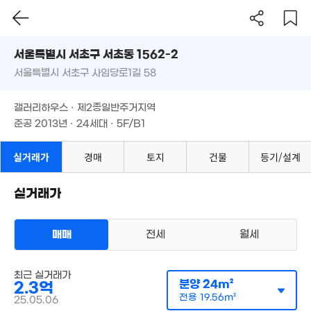
'26. 06
168억
서울시 서초구 서초동 1562-2
'26. 05
50.2억
서울특별시 서초구 사임당로1길 58
도로명
'17. 04
서울특별시 서초구 서초동 1562-2
필터
매물 탐색
갤러리하우스 · 제2종일반주거지역
60억
서울특별시 서초구 사임당로1길 58
매물
준공 2013년 · 24세대 · 5F/B1
'22. 05
71.1억
매물
9.5억
'23. 06
86.9억
매물
151m²
.4억
'21. 10
갤러리하우스 · 제2종일반주거지역
9m²
준공 2013년 · 24세대 · 5F/B1
6.9억
26억
70억
54m²
292m²
'26. 06
실거래가
경매
토지
건물
등기/설계
145억
4.5억
80억
실거래가
'26. 05
36m²
월 60만
'22. 04
65m²
95억
'18. 02
8.35억
월 70만
55.56억
매매
전세
월세
매물
99m²
83m²
'15. 05
12.4억
다세대
103m²
최근 실거래가
매매 2억 4000만원
12.8억
실거래
분양
24m²
2.3억
공급
29m²
/
전용
24m²
106m²
계약일 '25. 06
전용
19.56m²
25.05.06
6.5억