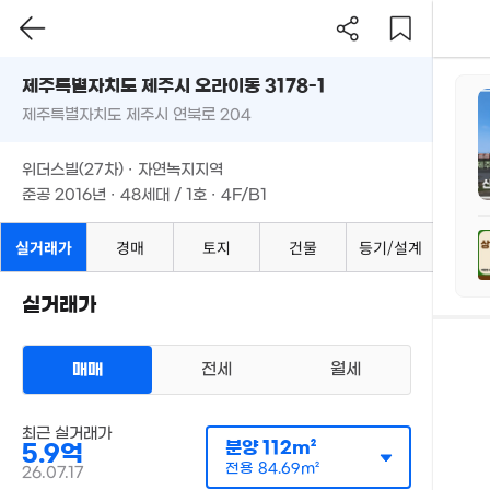
5,500만
55m²
제주특별자치도 제주시 오라이동 3178-1
제주특별자치도 제주시 연북로 204
위더스빌(27차) · 자연녹지지역
지
준공 2016년 · 48세대 / 1호 · 4F/B1
실거래가
경매
토지
건물
등기/설계
측
실거래가
평
m
매매
전세
월세
총
단
최근 실거래가
분양
112m²
5.9억
필
전용
84.69m²
26.07.17
단