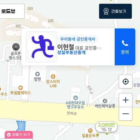
로드뷰
건물보기
우리동네 공인중개사
4.4억
이현철
대표 공인중개사
101m²
성실부동산중개
2,083만
'15. 12
매물가 보기