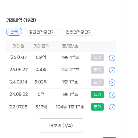
거래내역
(19건)
총액
공급면적당단가
전용면적당단가
거래일
거래금액
동/층/호
'26.07.17
5.9억
4층 4**호
등기
'26.05.27
4.4억
2층 2**호
등기
'24.08.14
5.02억
1층 1**호
등기
'24.08.02
5억
1층 1**호
등기
'22.07.05
5.17억
104동 1층 1**호
등기
더보기 (
1/4
)