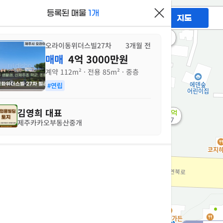
2.1억
1.1억
92m²
78m²
1.9억
등록된 매물
1개
필터
매물만 보기
지도
110m²
2.07억
81m²
오라이동위더스빌27차
3개월 전
5.95억
매매
4억 3000만원
2.05억
'25. 01
81m²
계약
112m²
· 전용
85m²
· 중층
10억
월 42만
'17. 10
#연립
58m²
도
김영희
대표
34.38억
정
3.65억
'25. 07
제주카카오부동산중개
'07. 06
2
액
가
지
지