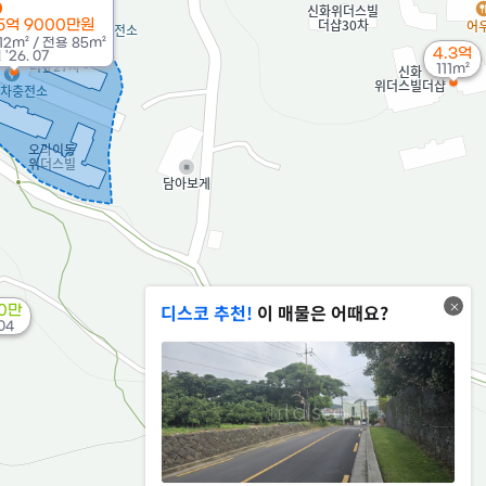
5억 9000만원
12m²
/
전용
85m²
4.3억
'26. 07
111m²
디스코 추천!
이 매물은 어때요?
00만
 04