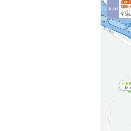
다세대
매매 
실거래
공급
1
계약일 
9.72억
'15. 08
1,0
'16.