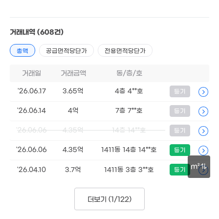
0. 02
5,918만
거래내역
(608건)
'11. 05
총액
공급면적당단가
전용면적당단가
9억
거래일
거래금액
동/층/호
'18. 05
'26.06.17
3.65억
4층 4**호
등기
'26.06.14
4억
7층 7**호
등기
'26.06.06
4.35억
14층 14**호
등기
'26.06.06
4.35억
1411동 14층 14**호
등기
m²
'26.04.10
3.7억
1411동 3층 3**호
등기
50m
더보기 (
1/122
)