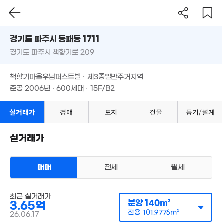
경기도 파주시 동패동 1711
3.15억
3.15억
110m²
130m²
경기도 파주시 책향기로 209
도로명
경기도 파주시 동패동 1711
필터
매물 탐색
책향기마을우남퍼스트빌 · 제3종일반주거지역
경기도 파주시 책향기로 209
준공 2006년 · 600세대 · 15F/B2
책향기마을우남퍼스트빌 · 제3종일반주거지역
준공 2006년 · 600세대 · 15F/B2
1.25억
82m²
실거래가
경매
토지
건물
등기/설계
1.6억
실거래가
77m²
매매
전세
월세
4.1억
114m²
아파트
매매 4억 3500만원
실거래
최근 실거래가
공급
140m²
/
전용
102m²
분양
140m²
3.65억
계약일 '26. 06
전용
101.9776m²
26.06.17
.8억