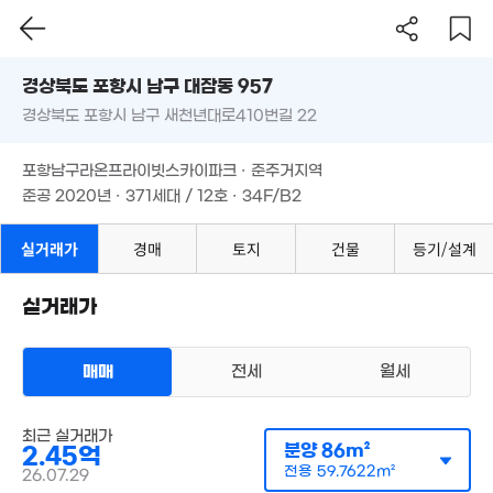
'11. 07
2.76억
'25. 12
경상북도 포항시 남구 대잠동 957
8억
'17. 09
경상북도 포항시 남구 새천년대로410번길 22
도로명
13억
5억
경상북도 포항시 남구 대잠동 957
1.4억
'10. 11
필터
매물 탐색
4.39억
'23. 03
'15. 09
포항남구라온프라이빗스카이파크 · 준주거지역
'14. 05
경상북도 포항시 남구 새천년대로410번길 22
준공 2020년 · 371세대 / 12호 · 34F/B2
5.3억
4.2억
'19. 01
'08. 01
1.43억
포항남구라온프라이빗스카이파크 · 준주거지역
'19. 07
준공 2020년 · 371세대 / 12호 · 34F/B2
4.6억
3,800만
'18. 09
60m²
3,500만
실거래가
경매
토지
건물
등기/설계
5.25억
5,200만
57m²
'21. 06
81m²
실거래가
6,500만
3
51m²
'16. 
5억
'10. 07
3.2억
매매
전세
월세
'17. 08
5.9억
아파트
'22. 03
최근 실거래가
매매 2억 4500만원
실거래
분양
86m²
2.45억
공급
86m²
/
전용
60m²
계약일 '26. 07
전용
59.7622m²
26.07.29