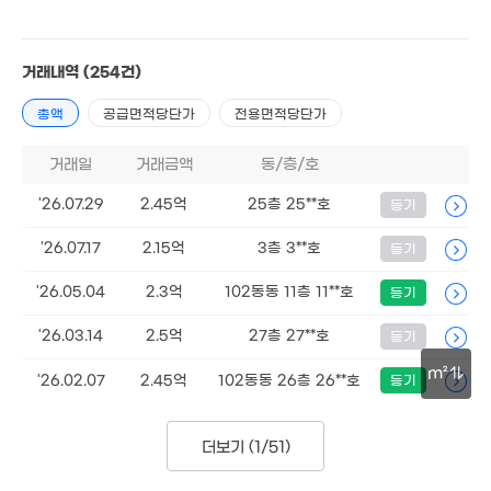
2.4억
'21. 07
거래내역
(254건)
4.2억
총액
공급면적당단가
전용면적당단가
'07. 06
47억
300만
. 05
'20. 02
거래일
거래금액
동/층/호
'26.07.29
2.45억
25층 25**호
등기
2.73억
'13. 12
'26.07.17
2.15억
3층 3**호
등기
'26.05.04
2.3억
102동동 11층 11**호
등기
'26.03.14
2.5억
27층 27**호
등기
m²
'26.02.07
2.45억
102동동 26층 26**호
등기
30m
더보기 (
1/51
)