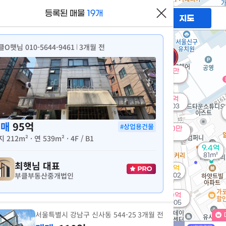
64.33억
6.7억
등록된 매물
19개
매물
필터
매물만 보기
지도
345m²
132m²
60억
'09. 12
클O햇님 010-5644-9461
3개월 전
|
170억
360억
'26. 08
월 500만
'26. 08
180m²
도
185억
'26. 03
120억
정
매매
95억
'26. 08
#상업용건물
월 600만
45.8억
매물
173m²
지
212m²
'15. 03
· 연
539m²
· 4F / B1
75억
매물
9.4억
'18. 02
81m²
2
최햇님
대표
월 80만
85억
매물
42m²
부클부동산중개법인
'14. 02
액
가
170억
55.95억
'26. 05
매물
'20. 04
서울특별시 강남구 신사동 544-25
3개월 전
260억
'26. 08