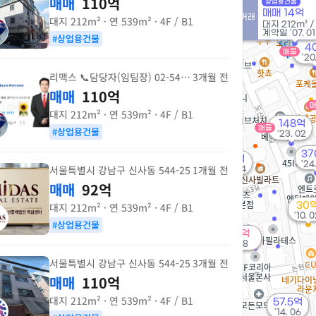
매매
110억
상업용건물
매매 14억
실거래
매물
대지
212m²
· 연
539m²
· 4F / B1
대지
212m²
/
계약일 '07. 01
#상업용건물
4
72억
매물
매물
'20
'20. 02
91.5억
165억
리맥스 📞담당자(임팀장) 02-543-6737
3개월 전
'20. 10
'26. 08
매매
110억
144억
월 139만
대지
212m²
· 연
539m²
· 4F / B1
'17. 01
61m²
148억
매물
#상업용건물
'23. 02
147억
152억
'26. 07
37
125억
'26. 04
49.5억
'24
서울특별시 강남구 신사동 544-25
1개월 전
'25. 04
매물
'25. 01
122.5억
매매
92억
매물
51억
'24. 07
매물
'09. 08
대지
212m²
· 연
539m²
· 4F / B1
30
'10. 
#상업용건물
400억
1.7억
'26. 08
매물
300억
55m²
'21. 01
서울특별시 강남구 신사동 544-25
3개월 전
매매
110억
205.5억
'20. 07
대지
212m²
· 연
539m²
· 4F / B1
57.5억
235억
'14. 06