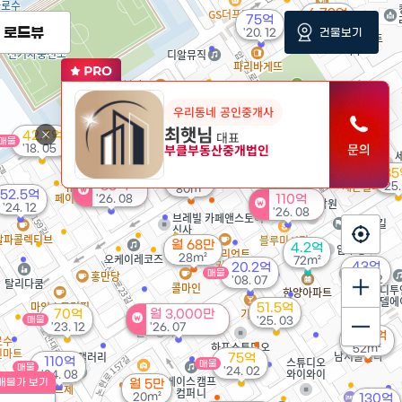
6.72억
75억
101m²
로드뷰
건물보기
'20. 12
2.5억
144억
매물
매물
60억
41m²
'22. 04
우리동네 공인중개사
매물
'23. 10
최햇님
30.8억
대표
42.7억
95억
매물
'16. 10
부클부동산중개법인
매물
'18. 05
'25. 11
57억
매물
'24. 02
85
3.8억
매물
85억
'25.
80m²
52.5억
'26. 08
110억
'24. 12
'26. 08
월 68만
4.2억
28m²
72m²
43억
20.2억
매물
'07. 02
'08. 07
51.5억
70억
월 3,000만
매물
'25. 03
'23. 12
'26. 07
2.62억
52m²
75억
110억
매물
매물
'24. 02
'24. 08
매물가 보기
월 5만
20m²
130억