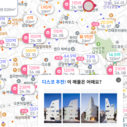
115억
'24. 01
32억
1.95억
'26. 08
'11. 02
연
539m²
34m²
6억
0억
93m²
20.5억
. 06
매물
'15. 07
115억
'26. 08
100억
월 95만
120억
'26. 08
24m²
매물
'21. 06
165억
14.5억
'22. 10
44.9억
73억
매물
133m²
매물
'22. 08
'20. 12
0억
. 06
128억
210억
120억
'26. 08
'26. 08
'26. 04
디스코 추천!
이 매물은 어때요?
억
84.5억
02
238억
매물
'24. 01
60억
12.9억
'26. 06
매물
'21. 02
'14. 05
1.87억
120억
매물
950
매물
0m²
'23. 11
'26. 
71억
매물
'26. 04
597억