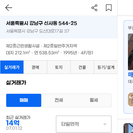
서울특별시 강남구 신사동 544-25
부
서울특별시 강남구 도산대로17길 37
31.7억
'13. 02
제2종근린생활시설 · 제2종일반주거지역
지
대지
212.1m²
· 연
538.53m²
· 1995년 · 4F/B1
2.5억
91m²
실거래가
경매
토지
건물
등기/설계
170억
측
'26. 03
대
실거래가
156억
매물
평
'22. 04
m
매매
전세
월세
총
단
최근 실거래가
14억
단일면적
8.3억
07.01.12
153m²