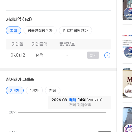
13억
183m²
거래내역
(1건)
16.5억
253m²
총액
공급면적당단가
전용면적당단가
35억
거래일
거래금액
동/층/호
매물
'10. 12
'07.01.12
14억
-
등기
월 125만
46m²
실거래가 그래프
12억
173m²
3년간
1년간
전체
2026.08
매매
14억
(2007.01)
전세 거래없음
28억
73억
'26. 08