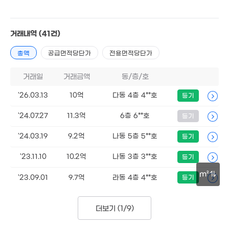
39m²
거래내역
(41건)
총액
공급면적당단가
전용면적당단가
거래일
거래금액
동/층/호
1.04억
'23. 08
'26.03.13
10억
다동 4층 4**호
등기
'24.07.27
11.3억
6층 6**호
등기
'24.03.19
9.2억
나동 5층 5**호
등기
'23.11.10
10.2억
나동 3층 3**호
등기
3.3억
m²
52m²
'23.09.01
9.7억
라동 4층 4**호
등기
30m
더보기 (
1/9
)