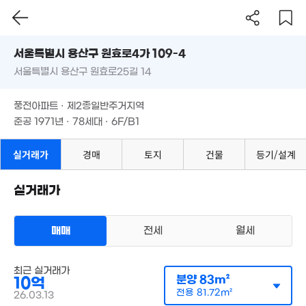
2.2억
서울시 용산구 원효로4가 109-4
51m²
7.7억
서울특별시 용산구 원효로25길 14
도로명
월 60만
52m²
2.3억
17m²
서울특별시 용산구 원효로4가 109-4
필터
39m²
매물 탐색
풍전아파트 · 제2종일반주거지역
4.5억
서울특별시 용산구 원효로25길 14
8.2
준공 1971년 · 78세대 · 6F/B1
'20. 08
39
풍전아파트 · 제2종일반주거지역
준공 1971년 · 78세대 · 6F/B1
9.3억
11.38억
'25. 07
'20. 01
실거래가
경매
토지
건물
등기/설계
5.4억
7.5억
'06. 11
39m²
6.5억
월 5
35m²
11억
29m
실거래가
6억
87m²
34m²
24.7억
6.9억
'23. 07
1.8억
31m²
매매
전세
월세
32m²
4.8
4.35억
45억
18m²
'06. 10
26. 06
아파트
최근 실거래가
4.35억
매매 10억
분양
83m²
10억
34m²
실거래
공급
83m²
/
전용
82m²
전용
81.72m²
26.03.13
계약일 '26. 03
3.13억