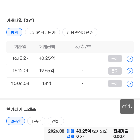
18억
7.5억
'25. 12
'20. 05
거래내역
(3건)
3.18억
2.1억
5,80
74m²
71m²
33m
총액
공급면적당단가
전용면적당단가
1.75억
36m²
1.
2.28억
2.76억
51
57m²
거래일
거래금액
동/층/호
59m²
2.2억
'16.12.27
43.25억
-
등기
43m²
9.67억
매물
'10. 03
2억
'15.12.01
19.65억
-
등기
2.4억
34m²
66m²
2.75억
'10.06.08
18억
-
등기
52m²
3.15억
5.3억
1.96억
54m²
'12. 06
57m²
m²
1.8억
실거래가 그래프
3.07억
76m²
7.85억
3.2억
53m²
30m
12.3억
'21. 07
70m²
3년간
1년간
전체
'18. 12
2.58억
2.15억
2026.08
매매
43.25억
전세가율
(2016.12)
57m²
52m²
전세
0
0.00%
(-)