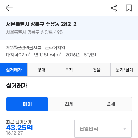
'16. 07
서울시 강북구 수유동 282-2
월 39만
15억
서울특별시 강북구 삼양로 495
도로명
27m²
매물
3.6억
'10. 08
2.1억
84m²
서울특별시 강북구 수유동 282-2
필터
매물 탐색
40m²
제2종근린생활시설 · 준주거지역
2.1억
서울특별시 강북구 삼양로 495
40m²
대지
407m²
· 연
1,181.64m²
· 2016년 · 5F/B1
10.25억
2.05억
2.18억
21.5억
'21. 08
38m²
37m²
0m²
제2종근린생활시설 · 준주거지역
1.88
1,472만
대지
407m²
· 연
1,181.64m²
· 2016년 · 5F/B1
32m
'18. 10
37억
'26. 04
1.3억
실거래가
경매
토지
건물
등기/설계
22m²
86억
실거래가
매물
33억
'22. 11
55억
'16. 02
'25. 11
3.56억
매매
전세
월세
3.55억
1.6억
82m²
66m²
33m²
28억
154.9
68억
상업용건물
'19. 06
'21. 12
'26. 05
최근 실거래가
매매 43억 2500만원
실거래
2.05억
43.25억
대지
407m²
/
연
1,182m²
1.8억
단일면적
39m²
경매
계약일 '16. 12
2.5억
1.4억
36m²
16.12.27
72m²
46m²