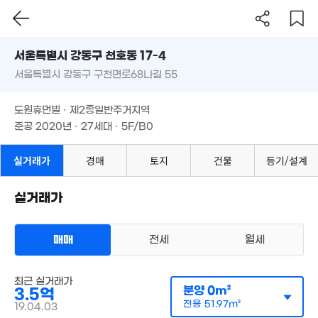
70m²
'22. 02
서울시 강동구 천호동 17-4
6.61억
서울특별시 강동구 구천면로68나길 55
도로명
98m²
2.46억
서울특별시 강동구 천호동 17-4
월 20만
필터
매물 탐색
62m²
4.55억
도원휴먼빌 · 제2종일반주거지역
54m²
7.
서울특별시 강동구 구천면로68나길 55
12.4억
79m²
준공 2020년 · 27세대 · 5F/B0
106
103m²
5.2억
3.2억
19.99억
56m²
월 80만
도원휴먼빌 · 제2종일반주거지역
53m²
2.48억
'26. 06
79m²
41m²
준공 2020년 · 27세대 · 5F/B0
3.13억
10.8억
56m²
'26. 06
실거래가
경매
토지
건물
등기/설계
2.27억
2.99억
월 17만
'06. 03
42m²
66m²
실거래가
3.7
95m²
3.6억
6.5억
1.05억
'06. 11
'21. 04
매매
전세
월세
38m²
월 55만
9.4억
37m²
다세대
'10. 09
매매 3억 7500만원
실거래
공급
0m²
/
전용
52m²
최근 실거래가
2.4억
계약일 '19. 04
분양
0m²
3.5억
59m²
전용
51.97m²
19.04.03
월 58만
6.85억