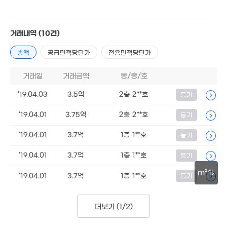
71m²
109m²
1.94억
거래내역
(10건)
2.98억
3.25억
53m²
48m²
80m²
총액
공급면적당단가
전용면적당단가
2.3억
2.3억
6.5억
72m²
7억
53m²
108m²
거래일
거래금액
동/층/호
107m²
2.5억
1.49억
42m²
'19.04.03
3.5억
2층 2**호
등기
3.1억
41m²
3.7
46m²
84m
'19.04.01
3.75억
2층 2**호
등기
6.3억
월 45만
94m²
2.97억
51m²
2.79억
62m²
'19.04.01
3.7억
1층 1**호
등기
8.25억
55m²
137m²
'19.04.01
3.7억
1층 1**호
등기
m²
1.89억
3.68억
'19.04.01
3.7억
1층 1**호
등기
53m²
69m²
30m
4.3억
더보기 (
1/2
)
103m²