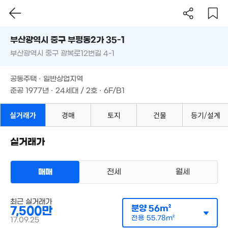
1.96억
'24. 06
3.9
'17. 11
부산시 중구 부평동2가 35-1
'11.
6.2억
13.5억
부산광역시 중구 광복로12번길 4-1
도로명
'17. 04
'23. 06
7,500만
19억
부산광역시 중구 부평동2가 35-1
필터
매물 탐색
1.24억
'22. 06
'22. 05
공동주택 · 일반상업지역
38m²
6.52억
부산광역시 중구 광복로12번길 4-1
15억
준공 1977년 · 24세대 / 2호 · 6F/B1
8.7억
'24. 12
'13. 03
'20. 06
공동주택 · 일반상업지역
월 35만
13.02억
73m²
'25. 04
준공 1977년 · 24세대 / 2호 · 6F/B1
28억
17억
'19. 05
3.5억
'17. 07
실거래가
경매
토지
건물
'17. 07
등기/설계
15.2억
18.2억
4.1억
'24. 09
'17. 09
'19. 11
실거래가
8억
8.7억
'16. 08
'20. 08
18억
매매
전세
월세
'21. 09
16억
아파트
52억
최근 실거래가
매매 7500만원
'18. 09
실거래
'19. 09
분양
56m²
7,500만
공급
56m²
/
전용
56m²
5.2억
계약일 '17. 09
전용
55.78m²
17.09.25
'22. 0
53.5억
7.8억