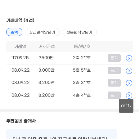
매물
'20. 06
'14. 01
8.1억
28억
5.5억
'25. 02
'20. 06
6,800만
'23. 01
2
거래내역
(4건)
48m²
'26
26.4억
'19. 11
총액
공급면적당단가
전용면적당단가
10.9억
거래일
거래금액
동/층/호
'21. 02
253
'22. 
'17.09.25
7,500만
2층 2**호
등기
2.05억
1.06억
11억
'21. 02
29m²
'22. 08
'08.09.22
3,000만
5층 5**호
등기
73억
매물
'18. 11
2억
89억
'08.09.22
3,200만
3층 3**호
등기
매물
2
'13. 01
'14. 09
'24
10.8억
'14. 06
'08.09.22
3,200만
4층 4**호
등기
2.6억
146m²
m²
30m
우리동네 중개사
18.8억
'26. 04
디스코 인증 중개사
와 지금바로 연락해보세요!