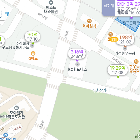
매매 3억 2
실거래
공급
55m²
/
계약일 '16. 0
90억
1.98억
억
'17. 10
경매
'21. 02
09
3.16억
243m²
19.29억
'17. 08