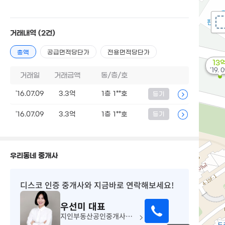
거래내역
(2건)
총액
공급면적당단가
전용면적당단가
13
'19. 
거래일
거래금액
동/층/호
'16.07.09
3.3억
1층 1**호
등기
'16.07.09
3.3억
1층 1**호
등기
우리동네 중개사
디스코 인증 중개사
와 지금바로 연락해보세요!
우선미
대표
지인부동산공인중개사사무소