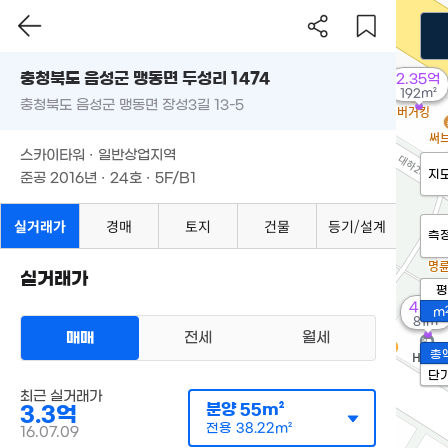
충청북도 음성군 맹동면 두성리 1474
2.35억
192m²
충청북도 음성군 맹동면 장성3길 13-5
스카이타워 · 일반상업지역
지
준공 2016년 · 24호 · 5F/B1
실거래가
경매
토지
건물
등기/설계
측
실거래가
평
4.6억
m
81m²
매매
전세
월세
총
단
최근 실거래가
분양
55m²
3.3억
전용
38.22m²
16.07.09