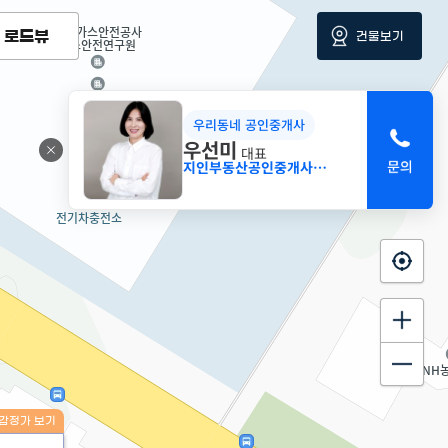
로드뷰
건물보기
우리동네 공인중개사
우선미
대표
지인부동산공인중개사사무소
감정가 보기