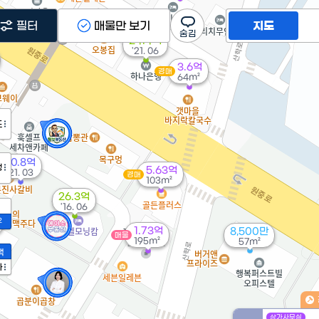
필터
매물만 보기
지도
24.4억
'21. 06
3.6억
경매
64m²
도
30.8억
정
5.63억
'21. 03
경매
103m²
26.3억
'16. 06
2
1.73억
8,500만
매물
195m²
57m²
액
가
상가사무실