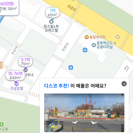
960만원
전용
38m²
1억
7
60m²
3.1억
79m²
15.76억
849m²
디스코 추천!
이 매물은 어때요?
4.34억
'16. 03