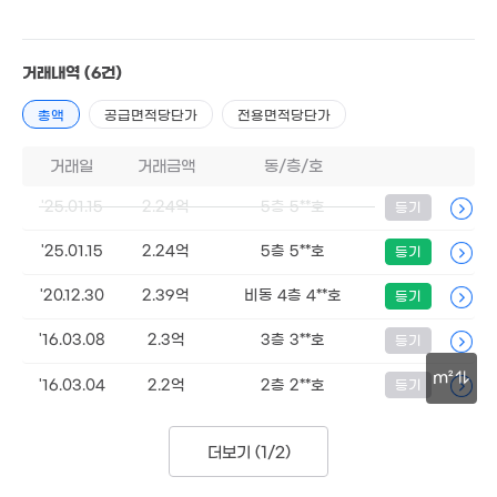
81m²
3,290만
6.95억
'07. 11
'23. 03
거래내역
(6건)
총액
공급면적당단가
전용면적당단가
9.4
'13. 
1,772만
거래일
거래금액
동/층/호
'07. 11
'25.01.15
2.24억
5층 5**호
등기
월 40만
29m²
4
750만
'17
'19. 05
'25.01.15
2.24억
5층 5**호
등기
3.2억
7.5억
13.65억
'20.12.30
2.39억
비동 4층 4**호
등기
'22. 07
'25. 02
'20. 10
1.6억
5억
82m²
'16.03.08
2.3억
3층 3**호
등기
'22. 09
17.6억
3.05억
'09. 12
83m²
m²
'16.03.04
2.2억
2층 2**호
등기
8,000만
43m²
30m
3.55억
6.52억
105m²
4.17억
'21. 02
더보기 (
1/2
)
'21. 12