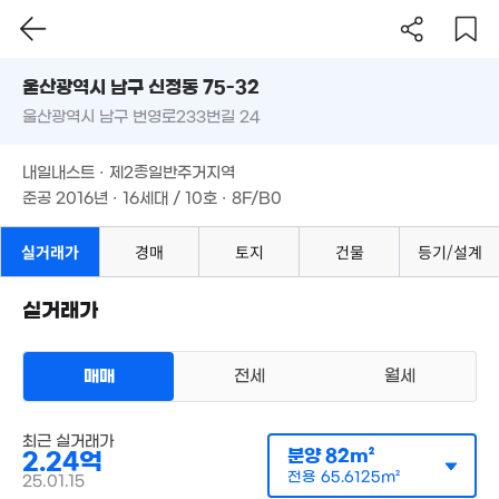
17억
5.2억
'25. 04
'21. 05
울산시 남구 신정동 75-32
1.76억
4.93억
울산광역시 남구 번영로233번길 24
도로명
81m²
'06. 02
울산광역시 남구 신정동 75-32
필터
매물 탐색
내일내스트 · 제2종일반주거지역
2.7억
울산광역시 남구 번영로233번길 24
준공 2016년 · 16세대 / 10호 · 8F/B0
'24. 12
10.5억
2.39억
7.51억
'25. 05
내일내스트 · 제2종일반주거지역
'14. 05
'22. 04
준공 2016년 · 16세대 / 10호 · 8F/B0
5.77억
9.16억
'13. 06
'17. 10
실거래가
경매
토지
건물
등기/설계
5.75억
'17. 02
1.75억
'14. 12
5.9억
실거래가
15.78억
'22. 09
'16. 06
3.12억
9,650
'23. 03
56m²
매매
전세
월세
12억
'26. 01
상가사무실
1.02억
1.39억
매매 2억 2400만원
최근 실거래가
53m²
실거래
70m²
분양
82m²
2.24억
공급
82m²
/
전용
66m²
계약일 '25. 01
전용
65.6125m²
25.01.15
1.67억